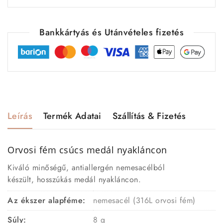
Bankkártyás és Utánvételes fizetés
Leírás
Termék Adatai
Szállítás & Fizetés
Orvosi fém csúcs medál nyakláncon
Kiváló minőségű, antiallergén nemesacélból
készült, hosszúkás medál nyakláncon.
Az ékszer alapféme:
nemesacél (316L orvosi fém)
Súly:
8 g