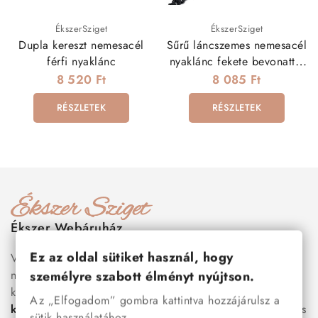
ÉkszerSziget
ÉkszerSziget
Dupla kereszt nemesacél
Sűrű láncszemes nemesacél
férfi nyaklánc
nyaklánc fekete bevonattal
(60 cm - 5 mm)
8 520 Ft
8 085 Ft
RÉSZLETEK
RÉSZLETEK
Ékszer Webáruház
Ez az oldal sütiket használ, hogy
Válogass több száz prémium minőségű, stílusos és tartós
nemesacél ékszer és orvosi fém ékszer közül, amelyek
személyre szabott élményt nyújtson.
között megtalálhatók a legnépszerűbb darabok is:
férfi
Az „Elfogadom” gombra kattintva hozzájárulsz a
karkötők
, női
nyakláncok
,
karikagyűrűk
,
fülbevalók
és
sütik használatához.