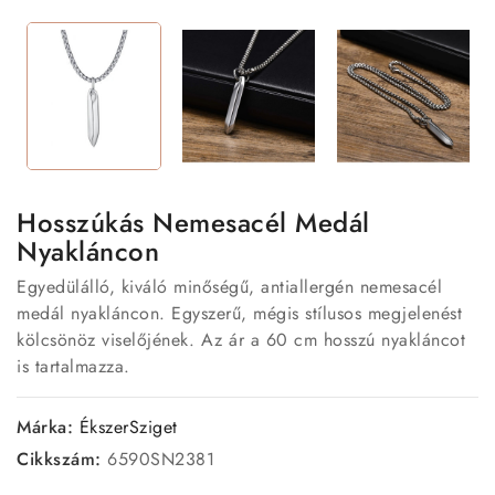
Hosszúkás Nemesacél Medál
Nyakláncon
Egyedülálló, kiváló minőségű, antiallergén nemesacél
medál nyakláncon. Egyszerű, mégis stílusos megjelenést
kölcsönöz viselőjének. Az ár a 60 cm hosszú nyakláncot
is tartalmazza.
Márka:
ÉkszerSziget
Cikkszám:
6590SN2381