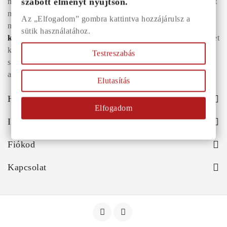
szabott élményt nyújtson.
nemesacél ékszer és orvosi fém ékszer közül, amelyek között
megtalálhatók a legnépszerűbb darabok is:
férfi karkötők
,
Az „Elfogadom” gombra kattintva hozzájárulsz a
női
nyakláncok
,
karikagyűrűk
,
fülbevalók
és
esküvői
sütik használatához.
kiegészítők
egyaránt. Webáruházunkban a legújabb trendeket
követő, mégis időtálló ékszerek közül választhatsz – legyen
Testreszabás
szó ajándékról, mindennapi viseletről vagy különleges
alkalmakról.
Elutasítás
Hasznos
Elfogadom
Információk
Fiókod
Kapcsolat