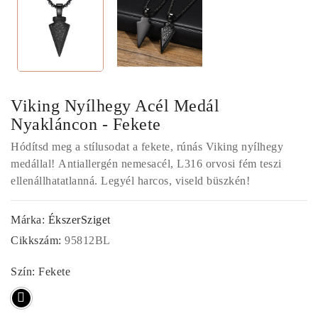
Viking Nyílhegy Acél Medál
Nyakláncon - Fekete
Hódítsd meg a stílusodat a fekete, rúnás Viking nyílhegy
medállal! Antiallergén nemesacél, L316 orvosi fém teszi
ellenállhatatlanná. Legyél harcos, viseld büszkén!
Márka:
ÉkszerSziget
Cikkszám:
95812BL
Szín: Fekete
Fekete