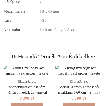
Kő típusa:
-
Medál mérete:
18 x 45 mm
Lánc:
60 cm
Ár tartalma:
1 db medál nyaklánccal
16 Hasonló Termék Ami Érdekelhet:
ÉkszerSziget
ÉkszerSziget
Stonebullet orvosi fém
Sodort szemes nemesacél
töltény medál, ásvánnyal
nyaklánc ( 60 cm - 3 mm)
8 200 Ft
6 790 Ft