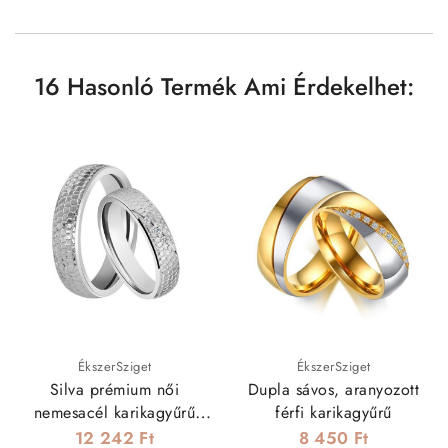
16 Hasonló Termék Ami Érdekelhet:
ÉkszerSziget
ÉkszerSziget
Silva prémium női
Dupla sávos, aranyozott
nemesacél karikagyűrű
férfi karikagyűrű
egyedi mintával, cirkónia
12 242 Ft
8 450 Ft