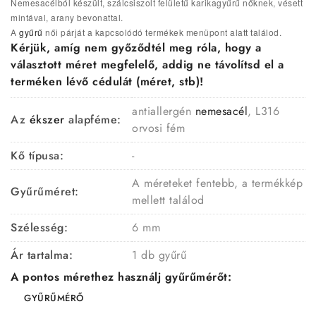
Nemesacélból készült, szálcsiszolt felületű karikagyűrű nőknek, vésett
mintával, arany bevonattal.
A
gyűrű
női párját a kapcsolódó termékek menüpont alatt találod.
Kérjük, amíg nem győződtél meg róla, hogy a
választott méret megfelelő, addig ne távolítsd el a
terméken lévő cédulát (méret, stb)!
antiallergén
nemesacél
, L316
Az
ékszer
alapféme:
orvosi fém
Kő típusa:
-
A méreteket fentebb, a termékkép
Gyűrűméret:
mellett találod
Szélesség:
6 mm
Ár tartalma:
1 db gyűrű
A pontos mérethez használj gyűrűmérőt:
GYŰRŰMÉRŐ