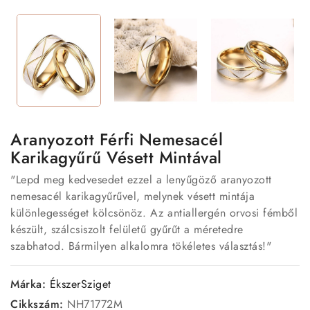
Aranyozott Férfi Nemesacél
Karikagyűrű Vésett Mintával
"Lepd meg kedvesedet ezzel a lenyűgöző aranyozott
nemesacél karikagyűrűvel, melynek vésett mintája
különlegességet kölcsönöz. Az antiallergén orvosi fémből
készült, szálcsiszolt felületű gyűrűt a méretedre
szabhatod. Bármilyen alkalomra tökéletes választás!"
Márka:
ÉkszerSziget
Cikkszám:
NH71772M