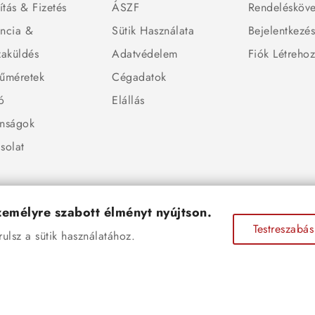
ítás & Fizetés
ÁSZF
Rendelésköve
ncia &
Sütik Használata
Bejelentkezé
zaküldés
Adatvédelem
Fiók Létreho
űméretek
Cégadatok
ó
Elállás
nságok
solat
személyre szabott élményt nyújtson.
Testreszabás
lsz a sütik használatához.
© 2026 - Ékszer Sziget Webáruház