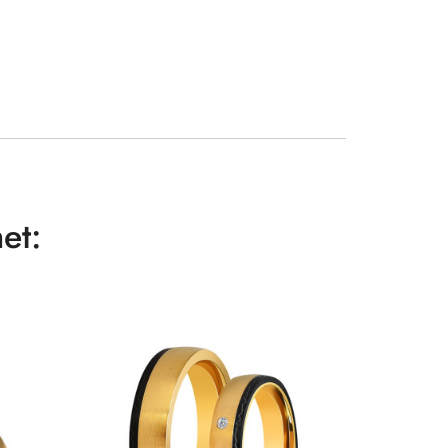
et:
-50%
