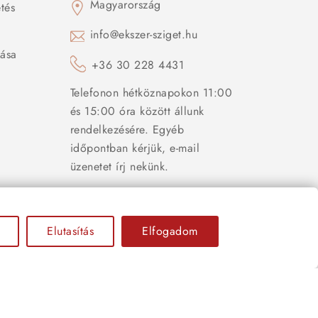
Magyarország
tés
s
info@ekszer-sziget.hu
zása
+36 30 228 4431
Telefonon hétköznapokon 11:00
és 15:00 óra között állunk
rendelkezésére. Egyéb
időpontban kérjük, e-mail
üzenetet írj nekünk.
Elutasítás
Elfogadom