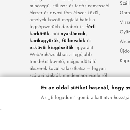
Száll
minőségű, stílusos és tartós nemesacél
ékszer és orvosi fém ékszer közül,
Gara
amelyek között megtalálhatók a
Viss
legnépszerűbb darabok is:
férfi
Gyűr
karkötők
, női
nyakláncok
,
karikagyűrűk
,
fülbevalók
és
Akci
esküvői kiegészítők
egyaránt.
Újdo
Webáruházunkban a legújabb
Kapc
trendeket követő, mégis időtálló
ékszerek közül választhatsz – legyen
szó ajándékról, mindennapi viseletről
vagy különleges alkalmakról.
Ez az oldal sütiket használ, hogy 
Az „Elfogadom” gombra kattintva hozzájáru