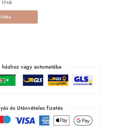
 17-től
SÁRBA
ás házhoz vagy automatába
yás és Utánvételes fizetés