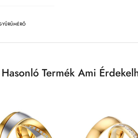
GYŰRŰMÉRŐ
 Hasonló Termék Ami Érdekelh