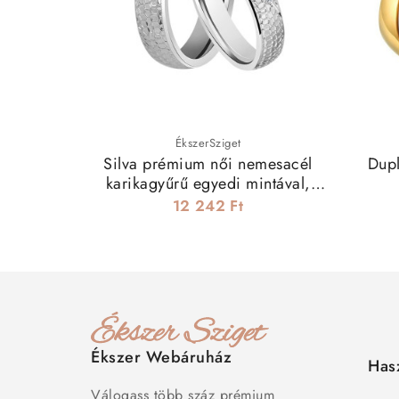
ÉkszerSziget
Silva prémium női nemesacél
Dupl
karikagyűrű egyedi mintával,
cirkónia kövekkel
12 242 Ft
Ékszer Webáruház
Has
Válogass több száz prémium