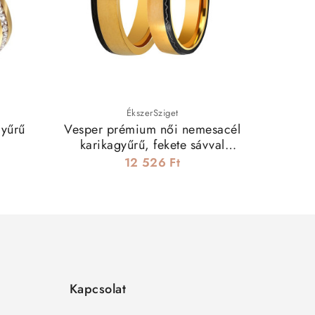
ÉkszerSziget
gyűrű
Vesper prémium női nemesacél
Kéttónusú
karikagyűrű, fekete sávval
h
díszítve
12 526 Ft
1
Kapcsolat