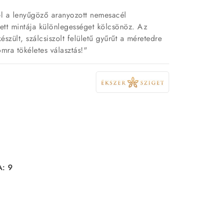
l a lenyűgöző aranyozott nemesacél
ett mintája különlegességet kölcsönöz. Az
észült, szálcsiszolt felületű gyűrűt a méretedre
mra tökéletes választás!"
A: 9