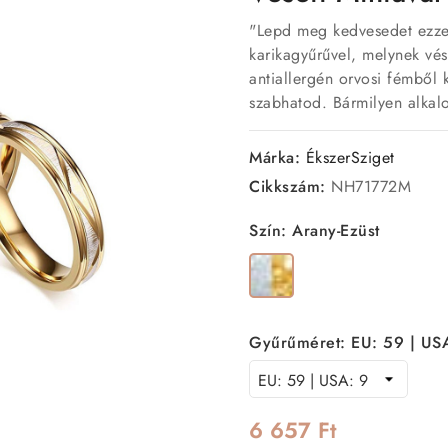
"Lepd meg kedvesedet ezze
karikagyűrűvel, melynek vés
antiallergén orvosi fémből k
szabhatod. Bármilyen alkalo
Márka:
ÉkszerSziget
Cikkszám:
NH71772M
Szín: Arany-Ezüst
Arany-
Ezüst
Gyűrűméret: EU: 59 | US
6 657 Ft