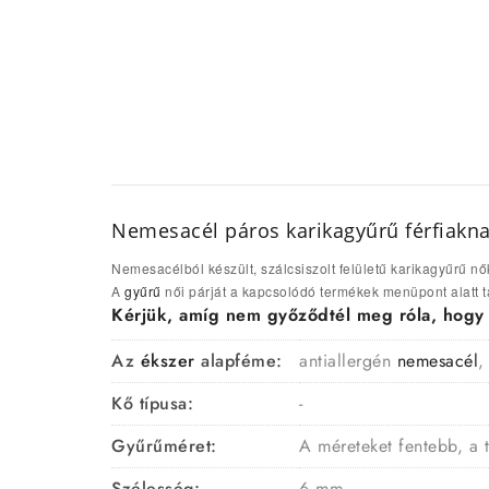
Nemesacél páros karikagyűrű férfiakna
Nemesacélból készült, szálcsiszolt felületű karikagyűrű nő
A
gyűrű
női párját a kapcsolódó termékek menüpont alatt t
Kérjük, amíg nem győződtél meg róla, hogy a 
Az
ékszer
alapféme:
antiallergén
nemesacél
,
Kő típusa:
-
Gyűrűméret:
A méreteket fentebb, a 
Szélesség:
6 mm