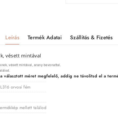
Leírás
Termék Adatai
Szállítás & Fizetés
k, vésett mintával
knek, vésett mintával, arany bevonattal.
alálod.
választott méret megfelelő, addig ne távolítsd el a termé
 L316 orvosi fém
termékkép mellett találod