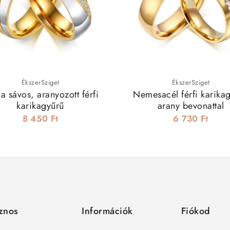
ÉkszerSziget
ÉkszerSziget
a sávos, aranyozott férfi
Nemesacél férfi karika
karikagyűrű
arany bevonattal
8 450 Ft
6 730 Ft
znos
Információk
Fiókod