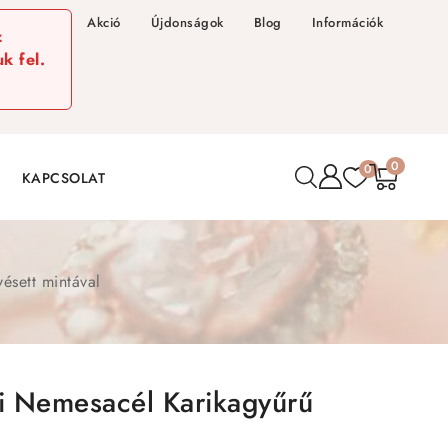
Akció
Újdonságok
Blog
Információk
z
k fel.
0
0
KAPCSOLAT
ésett mintával
fi Nemesacél Karikagyűrű