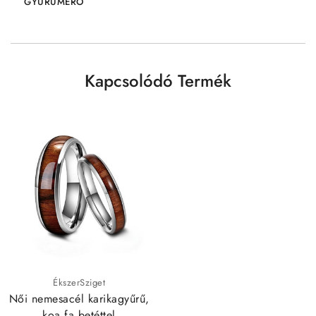
GYŰRŰMÉRŐ
Kapcsolódó Termék
ÉkszerSziget
Női nemesacél karikagyűrű,
koa fa betéttel