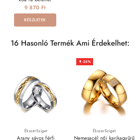
9 870 Ft
RÉSZLETEK
16 Hasonló Termék Ami Érdekelhet:
-25%

ÉkszerSziget
ÉkszerSziget
Arany sávos férfi
Nemesacél női karikagyűrű