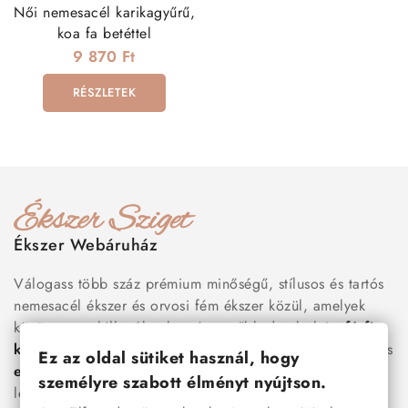
Női nemesacél karikagyűrű,
koa fa betéttel
9 870 Ft
RÉSZLETEK
Ékszer Webáruház
Válogass több száz prémium minőségű, stílusos és tartós
nemesacél ékszer és orvosi fém ékszer közül, amelyek
között megtalálhatók a legnépszerűbb darabok is:
férfi
karkötők
, női
nyakláncok
,
karikagyűrűk
,
fülbevalók
és
Ez az oldal sütiket használ, hogy
esküvői kiegészítők
egyaránt. Webáruházunkban a
személyre szabott élményt nyújtson.
legújabb trendeket követő, mégis időtálló ékszerek közül