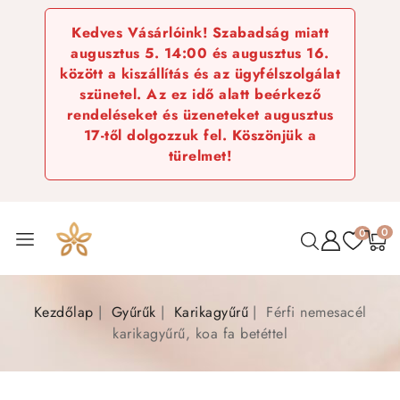
Kedves Vásárlóink! Szabadság miatt
augusztus 5. 14:00 és augusztus 16.
között a kiszállítás és az ügyfélszolgálat
szünetel. Az ez idő alatt beérkező
rendeléseket és üzeneteket augusztus
17-től dolgozzuk fel. Köszönjük a
türelmet!
0
0
Kezdőlap
Gyűrűk
Karikagyűrű
Férfi nemesacél
karikagyűrű, koa fa betéttel