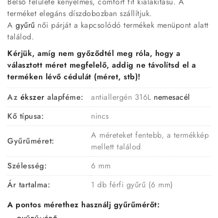
Belső felülete kényelmes, comfort fit kialakítású. A
terméket elegáns díszdobozban szállítjuk.
A
gyűrű
női párját a kapcsolódó termékek menüpont alatt
találod.
Kérjük, amíg nem győződtél meg róla, hogy a
választott méret megfelelő, addig ne távolítsd el a
terméken lévő cédulát (méret, stb)!
Az
ékszer
alapféme:
antiallergén 316L
nemesacél
Kő típusa:
nincs
A méreteket fentebb, a termékkép
Gyűrűméret:
mellett találod
Szélesség:
6 mm
Ár tartalma:
1 db férfi gyűrű (6 mm)
A pontos mérethez használj gyűrűmérőt: