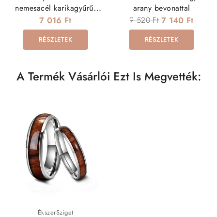
nemesacél karikagyűrű,
arany bevonattal
rombusz mintával
7 016 Ft
9 520 Ft
7 140 Ft
RÉSZLETEK
RÉSZLETEK
A Termék Vásárlói Ezt Is Megvették:
ÉkszerSziget