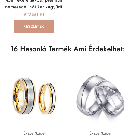
nemesacél női karikagyűrű
9 250 Ft
RÉSZLETEK
16 Hasonló Termék Ami Érdekelhet:
ÉkszerSziget
ÉkszerSziget