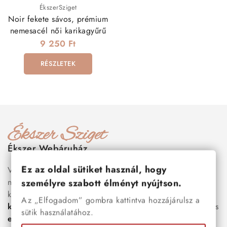
ÉkszerSziget
Noir fekete sávos, prémium
nemesacél női karikagyűrű
9 250 Ft
RÉSZLETEK
Ékszer Webáruház
Ez az oldal sütiket használ, hogy
Válogass több száz prémium minőségű, stílusos és tartós
nemesacél ékszer és orvosi fém ékszer közül, amelyek
személyre szabott élményt nyújtson.
között megtalálhatók a legnépszerűbb darabok is:
férfi
Az „Elfogadom” gombra kattintva hozzájárulsz a
karkötők
, női
nyakláncok
,
karikagyűrűk
,
fülbevalók
és
sütik használatához.
esküvői kiegészítők
egyaránt. Webáruházunkban a