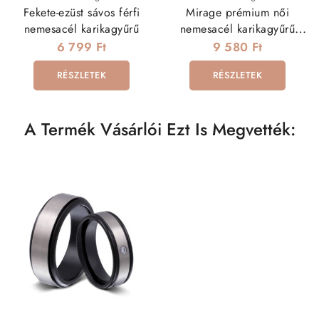
Fekete-ezüst sávos férfi
Mirage prémium női
nemesacél karikagyűrű
nemesacél karikagyűrű
kristályos sávval
6 799 Ft
9 580 Ft
RÉSZLETEK
RÉSZLETEK
A Termék Vásárlói Ezt Is Megvették: