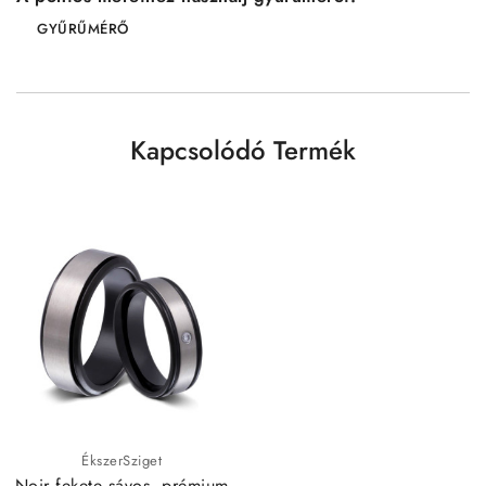
GYŰRŰMÉRŐ
Kapcsolódó Termék
ÉkszerSziget
Noir fekete sávos, prémium