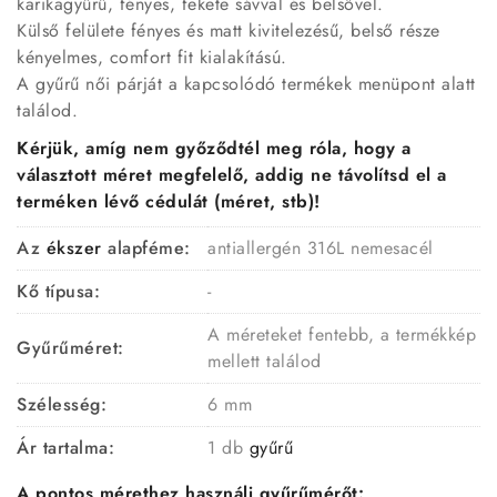
karikagyűrű, fényes, fekete sávval és belsővel.
Külső felülete fényes és matt kivitelezésű, belső része
kényelmes, comfort fit kialakítású.
A gyűrű női párját a kapcsolódó termékek menüpont alatt
találod.
Kérjük, amíg nem győződtél meg róla, hogy a
választott méret megfelelő, addig ne távolítsd el a
terméken lévő cédulát (méret, stb)!
Az
ékszer
alapféme:
antiallergén 316L nemesacél
Kő típusa:
-
A méreteket fentebb, a termékkép
Gyűrűméret:
mellett találod
Szélesség:
6 mm
Ár tartalma:
1 db
gyűrű
A pontos mérethez használj gyűrűmérőt: