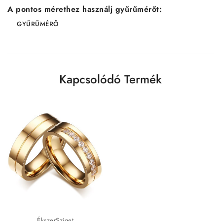
A pontos mérethez használj gyűrűmérőt:
GYŰRŰMÉRŐ
Kapcsolódó Termék
ÉkszerSziget