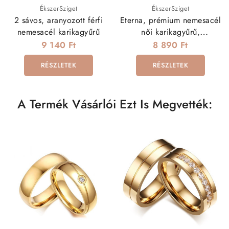
ÉkszerSziget
ÉkszerSziget
2 sávos, aranyozott férfi
Eterna, prémium nemesacél
nemesacél karikagyűrű
női karikagyűrű,
kristályokkal
9 140 Ft
8 890 Ft
RÉSZLETEK
RÉSZLETEK
A Termék Vásárlói Ezt Is Megvették: