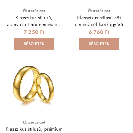
ÉkszerSziget
ÉkszerSziget
Klasszikus stílusú,
Klasszikus stílusú női
aranyozott női nemesacél
nemesacél karikagyűrű
karikagyűrű cirkóniával
7 250 Ft
6 760 Ft
RÉSZLETEK
RÉSZLETEK
ÉkszerSziget
Klasszikus stílusú, prémium