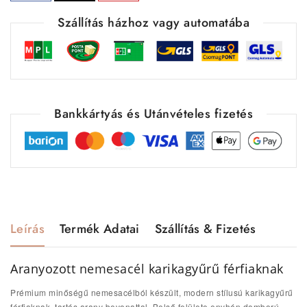
Szállítás házhoz vagy automatába
Bankkártyás és Utánvételes fizetés
Leírás
Termék Adatai
Szállítás & Fizetés
Aranyozott
nemesacél
karikagyűrű férfiaknak
Prémium minőségű nemesacélból készült, modern stílusú karikagyűrű
férfiaknak, tartós arany bevonattal.
Belső felülete enyhén domború,