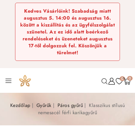
Kedves Vásárlóink! Szabadság miatt
augusztus 5. 14:00 és augusztus 16.
között a kiszállítás és az ügyfélszolgálat
szünetel. Az ez idő alatt beérkező
rendeléseket és üzeneteket augusztus
17-től dolgozzuk fel. Köszönjük a
türelmet!
0
0
Kezdőlap
Gyűrűk
Páros gyűrű
Klasszikus stílusú
nemesacél férfi karikagyűrű