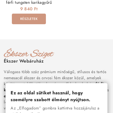
férfi tungsten karikagyűrű
9 840 Ft
RÉSZLETEK
Ékszer Webáruház
Válogass több száz prémium minőségű, stílusos és tartós
nemesacél ékszer és orvosi fém ékszer közül, amelyek
között megtalálhatók a legnépszerűbb darabok is:
férfi
karkötők
, női
nyakláncok
,
karikagyűrűk
,
fülbevalók
és
Ez az oldal sütiket használ, hogy
esküvői kiegészítők
egyaránt. Webáruházunkban a
személyre szabott élményt nyújtson.
legújabb trendeket követő, mégis időtálló ékszerek közül
Az „Elfogadom” gombra kattintva hozzájárulsz a
választhatsz – legyen szó ajándékról, mindennapi