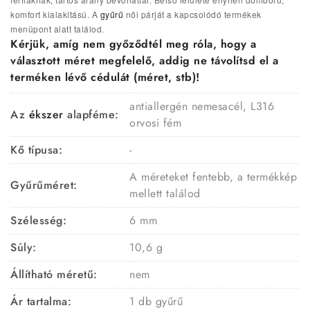
komfort kialakítású.
A
gyűrű
női párját a kapcsolódó termékek
menüpont alatt találod.
Kérjük, amíg nem győződtél meg róla, hogy a
választott méret megfelelő, addig ne távolítsd el a
terméken lévő cédulát (méret, stb)!
antiallergén nemesacél, L316
Az
ékszer
alapféme:
orvosi fém
Kő típusa:
-
A méreteket fentebb, a termékkép
Gyűrűméret:
mellett találod
Szélesség:
6 mm
Súly:
10,6 g
Állítható méretű:
nem
Ár tartalma:
1 db gyűrű