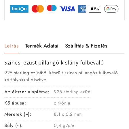
Leírás
Termék Adatai
Szállítás & Fizetés
Színes, ezüst pillangó kislány
fülbevaló
925 sterling ezüstből készült színes pillangós fülbevaló,
kristályokkal díszítve.
Az
ékszer
alapféme:
925 sterling ezüst
Kő típusa:
cirkónia
Méretek (~):
8,1 x 6,2 mm
Súly (~):
0,4 g/pár