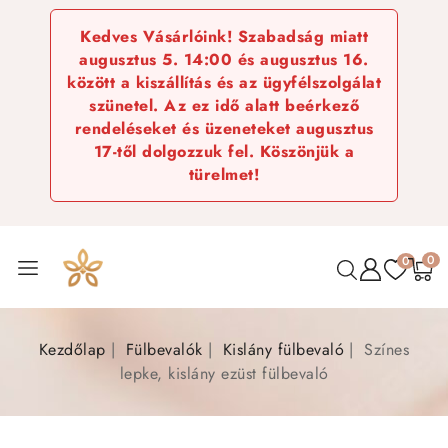
Kedves Vásárlóink! Szabadság miatt
augusztus 5. 14:00 és augusztus 16.
között a kiszállítás és az ügyfélszolgálat
szünetel. Az ez idő alatt beérkező
rendeléseket és üzeneteket augusztus
17-től dolgozzuk fel. Köszönjük a
türelmet!
0
0
Kezdőlap
Fülbevalók
Kislány fülbevaló
Színes
lepke, kislány ezüst fülbevaló