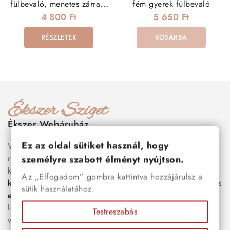
fülbevaló, menetes zárral -
fém gyerek fülbevaló
türkiz
4 800 Ft
5 650 Ft
RÉSZLETEK
KOSÁRBA
Ékszer Webáruház
Ez az oldal sütiket használ, hogy
Válogass több száz prémium minőségű, stílusos és tartós
nemesacél ékszer és orvosi fém ékszer közül, amelyek
személyre szabott élményt nyújtson.
között megtalálhatók a legnépszerűbb darabok is:
férfi
Az „Elfogadom” gombra kattintva hozzájárulsz a
karkötők
, női
nyakláncok
,
karikagyűrűk
,
fülbevalók
és
sütik használatához.
esküvői kiegészítők
egyaránt. Webáruházunkban a
legújabb trendeket követő, mégis időtálló ékszerek közül
Testreszabás
választhatsz – legyen szó ajándékról, mindennapi