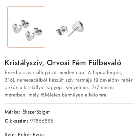
Kristályszív, Orvosi Fém Fülbevaló
Érezd a szív csillogását minden nap! A hipoallergén,
316L nemesacélból készült szív formájú fülbevalónk fehér
cirkónia kristállyal ragyog. Kényelmes, 7x7 mm-es
méretben, mely tökéletes bármilyen alkalomra!
Márka:
ÉkszerSziget
Cikkszám:
978568BE
Szín: Fehér-Ezüst