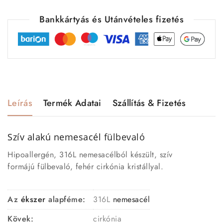
Bankkártyás és Utánvételes fizetés
Leírás
Termék Adatai
Szállítás & Fizetés
Szív alakú nemesacél
fülbevaló
Hipoallergén, 316L nemesacélból készült, szív
formájú fülbevaló, fehér cirkónia kristállyal.
Az
ékszer
alapféme:
316L
nemesacél
Kövek:
cirkónia