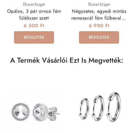
ÉkszerSziget
ÉkszerSziget
Opálos, 3 pár orvosi fém
Négyzetes, egyedi mintás
fülékszer szett
nemesacél fém fülbevaló -
arany
6 500 Ft
6 980 Ft
RÉSZLETEK
RÉSZLETEK
A Termék Vásárlói Ezt Is Megvették: