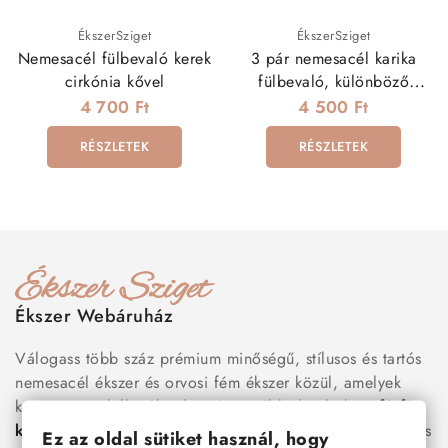
ÉkszerSziget
ÉkszerSziget
Nemesacél fülbevaló kerek
3 pár nemesacél karika
cirkónia kővel
fülbevaló, különböző
méretekben
4 700 Ft
4 500 Ft
RÉSZLETEK
RÉSZLETEK
Ékszer Webáruház
Válogass több száz prémium minőségű, stílusos és tartós
nemesacél ékszer és orvosi fém ékszer közül, amelyek
között megtalálhatók a legnépszerűbb darabok is:
férfi
karkötők
, női
nyakláncok
,
karikagyűrűk
,
fülbevalók
és
Ez az oldal sütiket használ, hogy