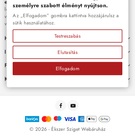
esküvői kiegészítők
egyaránt. Webáruházunkban a
személyre szabott élményt nyújtson.
legújabb trendeket követő, mégis időtálló ékszerek közül
Az „Elfogadom” gombra kattintva hozzájárulsz a
választhatsz – legyen szó ajándékról, mindennapi
sütik használatához.
viseletről vagy különleges alkalmakról.
Testreszabás
Hasznos
Információk
Elutasítás
Fiókod
Elfogadom
Kapcsolat
© 2026 - Ékszer Sziget Webáruház