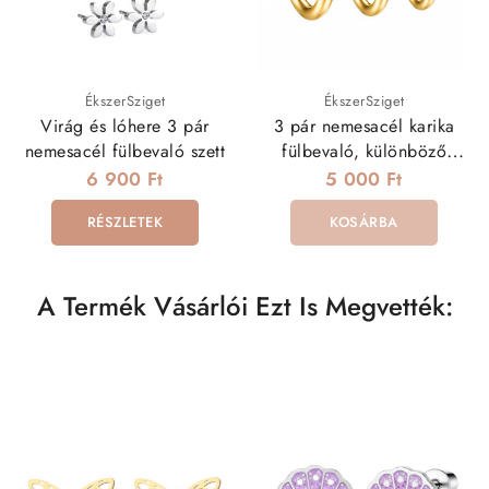
ÉkszerSziget
ÉkszerSziget
Virág és lóhere 3 pár
3 pár nemesacél karika
nemesacél fülbevaló szett
fülbevaló, különböző
méretekben - arany
6 900 Ft
5 000 Ft
RÉSZLETEK
KOSÁRBA
A Termék Vásárlói Ezt Is Megvették: