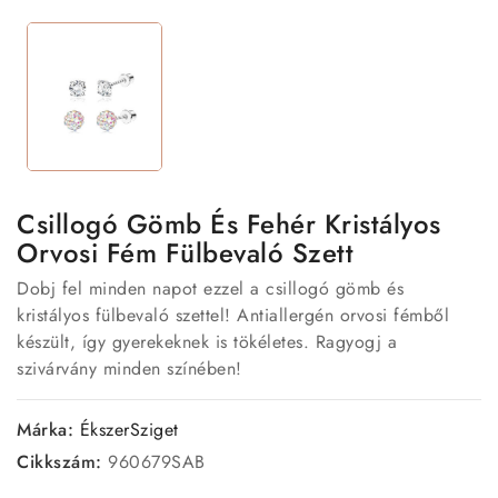
Csillogó Gömb És Fehér Kristályos
Orvosi Fém Fülbevaló Szett
Dobj fel minden napot ezzel a csillogó gömb és
kristályos fülbevaló szettel! Antiallergén orvosi fémből
készült, így gyerekeknek is tökéletes. Ragyogj a
szivárvány minden színében!
Márka:
ÉkszerSziget
Cikkszám:
960679SAB