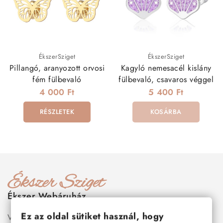
ÉkszerSziget
ÉkszerSziget
Pillangó, aranyozott orvosi
Kagyló nemesacél kislány
fém fülbevaló
fülbevaló, csavaros véggel
4 000 Ft
5 400 Ft
RÉSZLETEK
KOSÁRBA
Ékszer Webáruház
Ez az oldal sütiket használ, hogy
Válogass több száz prémium minőségű, stílusos és tartós