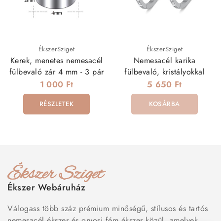
ÉkszerSziget
ÉkszerSziget
Kerek, menetes nemesacél
Nemesacél karika
fülbevaló zár 4 mm - 3 pár
fülbevaló, kristályokkal
1 000 Ft
5 650 Ft
RÉSZLETEK
KOSÁRBA
Ékszer Webáruház
Válogass több száz prémium minőségű, stílusos és tartós
nemesacél ékszer és orvosi fém ékszer közül, amelyek