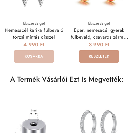
ÉkszerSziget
ÉkszerSziget
Nemesacél karika fülbevaló
Eper, nemesacél gyerek
törzsi mintás dísszel
fülbevaló, csavaros zárral -
arany
4 990 Ft
3 990 Ft
KOSÁRBA
RÉSZLETEK
A Termék Vásárlói Ezt Is Megvették: