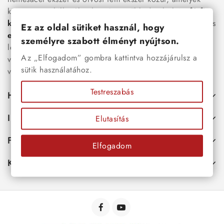
között megtalálhatók a legnépszerűbb darabok is:
férfi
karkötők
, női
nyakláncok
,
karikagyűrűk
,
fülbevalók
és
Ez az oldal sütiket használ, hogy
esküvői kiegészítők
egyaránt. Webáruházunkban a
személyre szabott élményt nyújtson.
legújabb trendeket követő, mégis időtálló ékszerek közül
Az „Elfogadom” gombra kattintva hozzájárulsz a
választhatsz – legyen szó ajándékról, mindennapi
sütik használatához.
viseletről vagy különleges alkalmakról.
Testreszabás
Hasznos
Információk
Elutasítás
Fiókod
Elfogadom
Kapcsolat