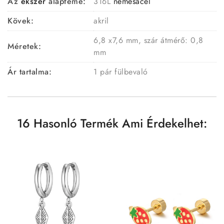
Az
ékszer
alapféme:
316L
nemesacél
Kövek:
akril
6,8 x7,6 mm, szár átmérő: 0,8
Méretek:
mm
Ár tartalma:
1 pár fülbevaló
16 Hasonló Termék Ami Érdekelhet: