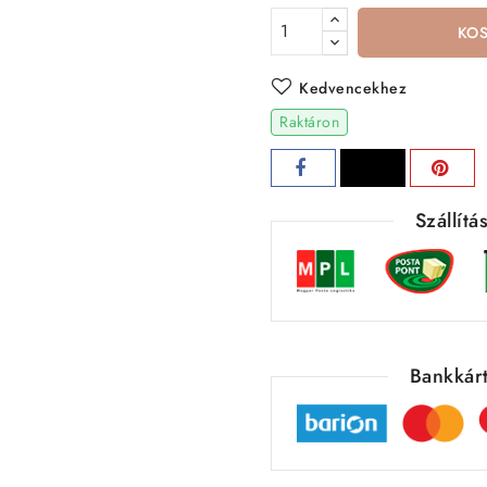
KO
Kedvencekhez
Raktáron
Szállít
Bankkárt