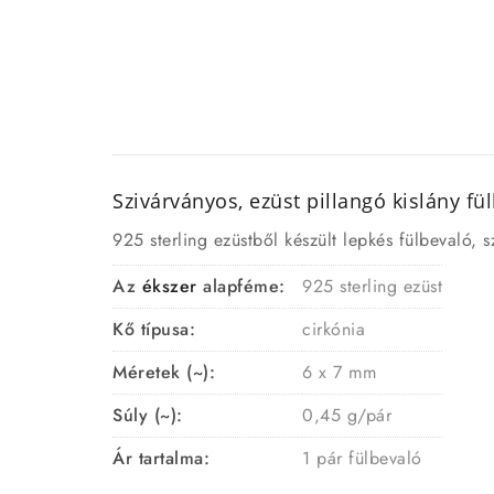
Szivárványos, ezüst pillangó kislány
fü
925 sterling ezüstből készült lepkés fülbevaló, sz
Az
ékszer
alapféme:
925 sterling ezüst
Kő típusa:
cirkónia
Méretek (~):
6 x 7 mm
Súly (~):
0,45 g/pár
Ár tartalma:
1 pár fülbevaló