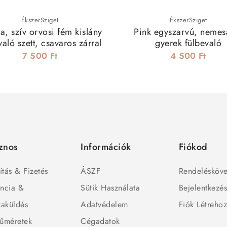
ÉkszerSziget
ÉkszerSziget
a, szív orvosi fém kislány
Pink egyszarvú, nemes
való szett, csavaros zárral
gyerek fülbevaló
7 500 Ft
4 500 Ft
znos
Információk
Fiókod
ítás & Fizetés
ÁSZF
Rendelésköve
ncia &
Sütik Használata
Bejelentkezé
zaküldés
Adatvédelem
Fiók Létreho
űméretek
Cégadatok