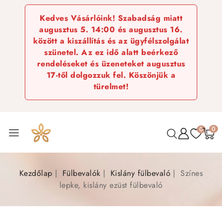
Kedves Vásárlóink! Szabadság miatt
augusztus 5. 14:00 és augusztus 16.
között a kiszállítás és az ügyfélszolgálat
szünetel. Az ez idő alatt beérkező
rendeléseket és üzeneteket augusztus
17-től dolgozzuk fel. Köszönjük a
türelmet!
0
0
Kezdőlap
Fülbevalók
Kislány fülbevaló
Színes
lepke, kislány ezüst fülbevaló