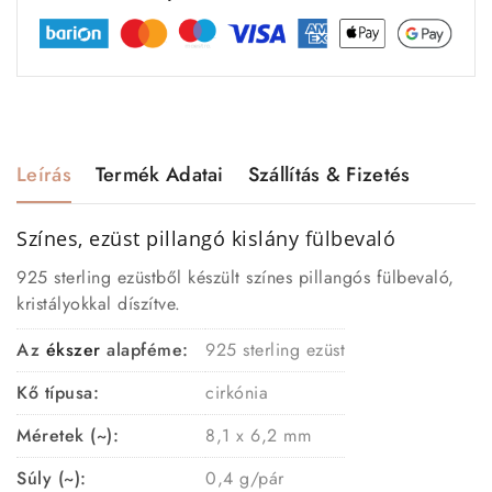
Leírás
Termék Adatai
Szállítás & Fizetés
Színes, ezüst pillangó kislány
fülbevaló
925 sterling ezüstből készült színes pillangós fülbevaló,
kristályokkal díszítve.
Az
ékszer
alapféme:
925 sterling ezüst
Kő típusa:
cirkónia
Méretek (~):
8,1 x 6,2 mm
Súly (~):
0,4 g/pár