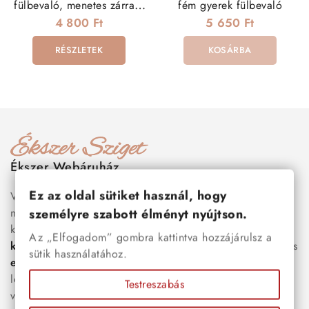
fülbevaló, menetes zárral -
fém gyerek fülbevaló
türkiz
4 800 Ft
5 650 Ft
RÉSZLETEK
KOSÁRBA
Ékszer Webáruház
Ez az oldal sütiket használ, hogy
Válogass több száz prémium minőségű, stílusos és tartós
nemesacél ékszer és orvosi fém ékszer közül, amelyek
személyre szabott élményt nyújtson.
között megtalálhatók a legnépszerűbb darabok is:
férfi
Az „Elfogadom” gombra kattintva hozzájárulsz a
karkötők
, női
nyakláncok
,
karikagyűrűk
,
fülbevalók
és
sütik használatához.
esküvői kiegészítők
egyaránt. Webáruházunkban a
legújabb trendeket követő, mégis időtálló ékszerek közül
Testreszabás
választhatsz – legyen szó ajándékról, mindennapi