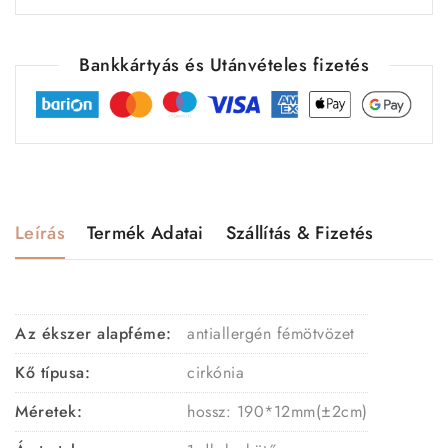
Bankkártyás és Utánvételes fizetés
Leírás
Termék Adatai
Szállítás & Fizetés
Az ékszer alapféme:
antiallergén fémötvözet
Kő típusa:
cirkónia
Méretek:
hossz:
190*12mm(±2cm)