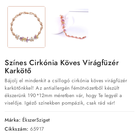
Színes Cirkónia Köves Virágfüzér
Karkötő
Bájolj el mindenkit a csillogó cirkónia köves virágfüzér
karkötőnkkel! Az antiallergén fémötvözetből készült
ékszerünk 190*12mm méretben vár, hogy Te legyél a
viselője. Igéző színekben pompázik, csak rád vár!
Márka:
ÉkszerSziget
Cikkszám:
65917