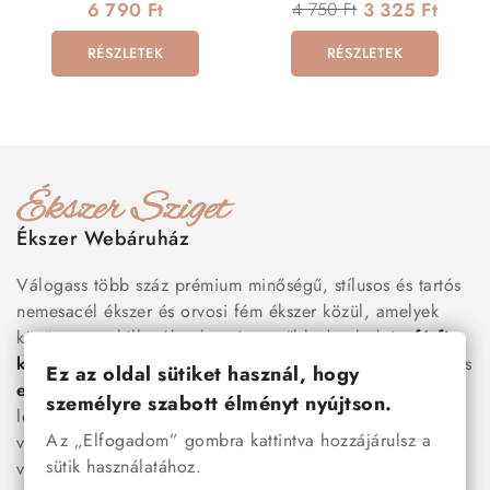
mágneses kapoccsal
6 790 Ft
4 750 Ft
3 325 Ft
RÉSZLETEK
RÉSZLETEK
Ékszer Webáruház
Válogass több száz prémium minőségű, stílusos és tartós
nemesacél ékszer és orvosi fém ékszer közül, amelyek
között megtalálhatók a legnépszerűbb darabok is:
férfi
karkötők
, női
nyakláncok
,
karikagyűrűk
,
fülbevalók
és
Ez az oldal sütiket használ, hogy
esküvői kiegészítők
egyaránt. Webáruházunkban a
személyre szabott élményt nyújtson.
legújabb trendeket követő, mégis időtálló ékszerek közül
Az „Elfogadom” gombra kattintva hozzájárulsz a
választhatsz – legyen szó ajándékról, mindennapi
sütik használatához.
viseletről vagy különleges alkalmakról.