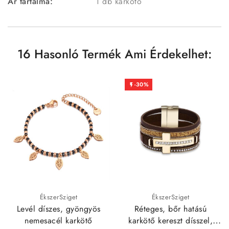
Ár tartalma:
1 db karkötő
16 Hasonló Termék Ami Érdekelhet:
-30%

ÉkszerSziget
ÉkszerSziget
Levél díszes, gyöngyös
Réteges, bőr hatású
nemesacél karkötő
karkötő kereszt dísszel,