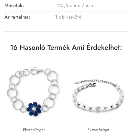
Méretek:
~20,5 cm x 7
mm
Ár tartalma:
1 db karkötő
16 Hasonló Termék Ami Érdekelhet:
ÉkszerSziget
ÉkszerSziget