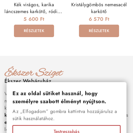
Kék virágos, karika
Kristálygömbös nemesacél
láncszemes karkötő, ródium
karkötő
bevonattal
5 600 Ft
6 570 Ft
RÉSZLETEK
RÉSZLETEK
Ékszer Webáruház
Ez az oldal sütiket használ, hogy
Válogass több száz prémium minőségű, stílusos és tartós
nemesacél ékszer és orvosi fém ékszer közül, amelyek
személyre szabott élményt nyújtson.
között megtalálhatók a legnépszerűbb darabok is:
férfi
Az „Elfogadom” gombra kattintva hozzájárulsz a
karkötők
, női
nyakláncok
,
karikagyűrűk
,
fülbevalók
és
sütik használatához.
esküvői kiegészítők
egyaránt. Webáruházunkban a
legújabb trendeket követő, mégis időtálló ékszerek közül
Testreszabás