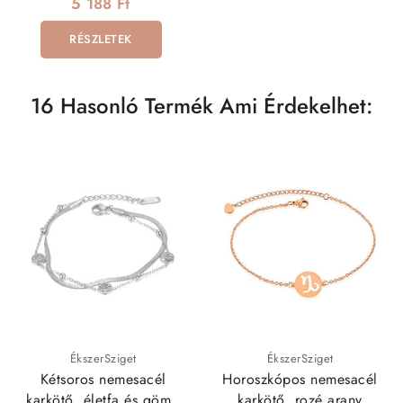
arany bevonattal
5 188 Ft
RÉSZLETEK
16 Hasonló Termék Ami Érdekelhet:
ÉkszerSziget
ÉkszerSziget
Kétsoros nemesacél
Horoszkópos nemesacél
karkötő, életfa és gömb
karkötő, rozé arany