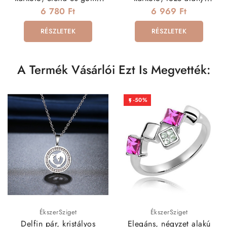
charmokkal
bevonattal - Bak
6 780 Ft
6 969 Ft
RÉSZLETEK
RÉSZLETEK
A Termék Vásárlói Ezt Is Megvették:
-50%

ÉkszerSziget
ÉkszerSziget
Delfin pár, kristályos
Elegáns, négyzet alakú