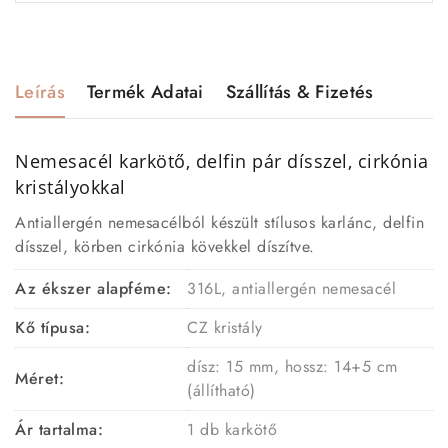
Leírás
Termék Adatai
Szállítás & Fizetés
Nemesacél karkötő, delfin pár dísszel, cirkónia
kristályokkal
Antiallergén nemesacélból készült stílusos karlánc, delfin
dísszel, körben cirkónia kövekkel díszítve.
Az ékszer alapféme:
316L, antiallergén nemesacél
Kő típusa:
CZ kristály
dísz: 15 mm, hossz: 14+5 cm
Méret:
(állítható)
Ár tartalma:
1 db karkötő