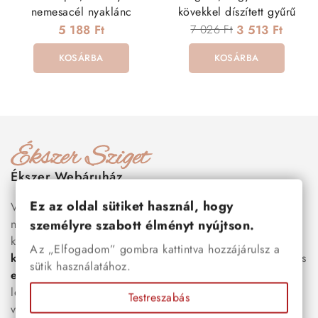
nemesacél nyaklánc
kövekkel díszített gyűrű
5 188 Ft
7 026 Ft
3 513 Ft
KOSÁRBA
KOSÁRBA
Ékszer Webáruház
Ez az oldal sütiket használ, hogy
Válogass több száz prémium minőségű, stílusos és tartós
nemesacél ékszer és orvosi fém ékszer közül, amelyek
személyre szabott élményt nyújtson.
között megtalálhatók a legnépszerűbb darabok is:
férfi
Az „Elfogadom” gombra kattintva hozzájárulsz a
karkötők
, női
nyakláncok
,
karikagyűrűk
,
fülbevalók
és
sütik használatához.
esküvői kiegészítők
egyaránt. Webáruházunkban a
legújabb trendeket követő, mégis időtálló ékszerek közül
Testreszabás
választhatsz – legyen szó ajándékról, mindennapi