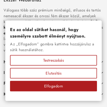
Ékszer Webáruház
Válogass több száz prémium minőségű, stílusos és tartós
nemesacél ékszer és orvosi fém ékszer közül, amelyek
között megtalálhatók a legnépszerűbb darabok is:
férfi
karkötők
, női
nyakláncok
,
karikagyűrűk
,
fülbevalók
és
Ez az oldal sütiket használ, hogy
esküvői kiegészítők
egyaránt. Webáruházunkban a
személyre szabott élményt nyújtson.
legújabb trendeket követő, mégis időtálló ékszerek közül
Az „Elfogadom” gombra kattintva hozzájárulsz a
választhatsz – legyen szó ajándékról, mindennapi
sütik használatához.
viseletről vagy különleges alkalmakról.
Testreszabás
Hasznos
Információk
Elutasítás
Fiókod
Elfogadom
Kapcsolat