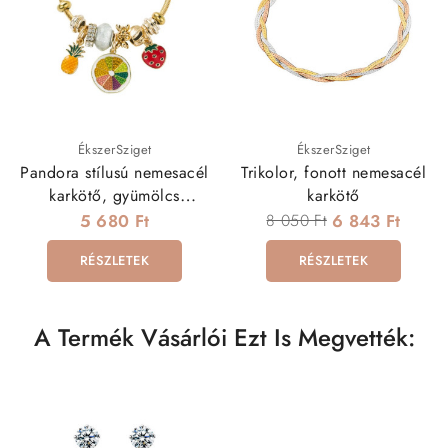
ÉkszerSziget
ÉkszerSziget
Pandora stílusú nemesacél
Trikolor, fonott nemesacél
karkötő, gyümölcs
karkötő
charmokkal
5 680 Ft
8 050 Ft
6 843 Ft
RÉSZLETEK
RÉSZLETEK
A Termék Vásárlói Ezt Is Megvették: