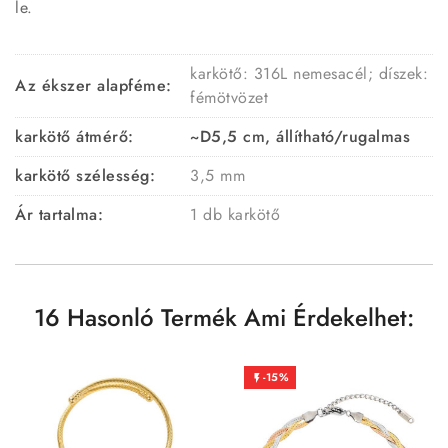
le.
karkötő: 316L nemesacél; díszek:
Az ékszer alapféme:
fémötvözet
karkötő átmérő:
~D5,5 cm, állítható/rugalmas
karkötő szélesség:
3,5 mm
Ár tartalma:
1 db karkötő
16 Hasonló Termék Ami Érdekelhet:
-15%
