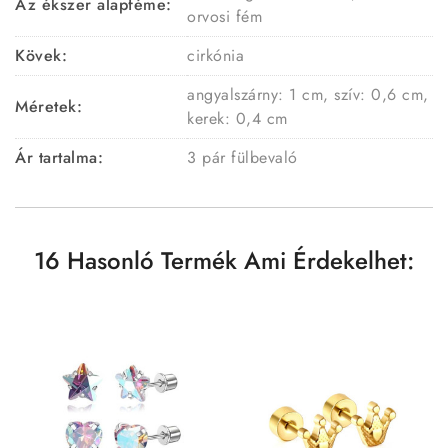
Az ékszer alapféme:
orvosi fém
Kövek:
cirkónia
angyalszárny: 1 cm, szív: 0,6 cm,
Méretek:
kerek: 0,4 cm
Ár tartalma:
3 pár fülbevaló
16 Hasonló Termék Ami Érdekelhet: