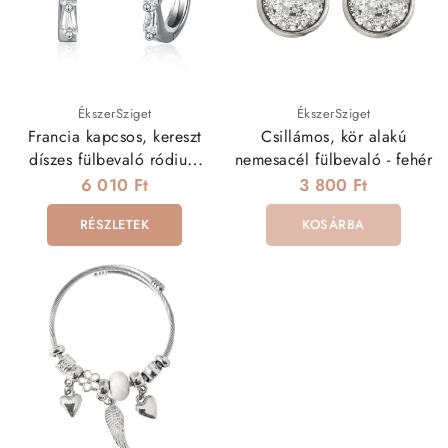
ÉkszerSziget
ÉkszerSziget
Francia kapcsos, kereszt
Csillámos, kör alakú
díszes fülbevaló ródium
nemesacél fülbevaló - fehér
bevonattal
6 010 Ft
3 800 Ft
RÉSZLETEK
KOSÁRBA