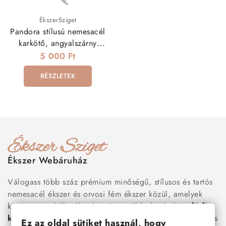
ÉkszerSziget
Pandora stílusú nemesacél
karkötő, angyalszárny
charmmal - fehér
5 000 Ft
RÉSZLETEK
Ékszer Webáruház
Válogass több száz prémium minőségű, stílusos és tartós
nemesacél ékszer és orvosi fém ékszer közül, amelyek
között megtalálhatók a legnépszerűbb darabok is:
férfi
karkötők
, női
nyakláncok
,
karikagyűrűk
,
fülbevalók
és
Ez az oldal sütiket használ, hogy