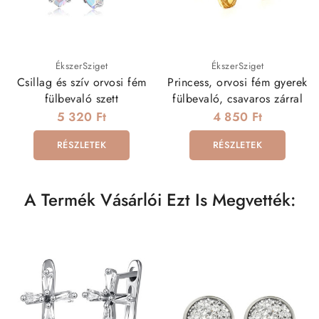
ÉkszerSziget
ÉkszerSziget
Csillag és szív orvosi fém
Princess, orvosi fém gyerek
fülbevaló szett
fülbevaló, csavaros zárral
5 320 Ft
4 850 Ft
RÉSZLETEK
RÉSZLETEK
A Termék Vásárlói Ezt Is Megvették: