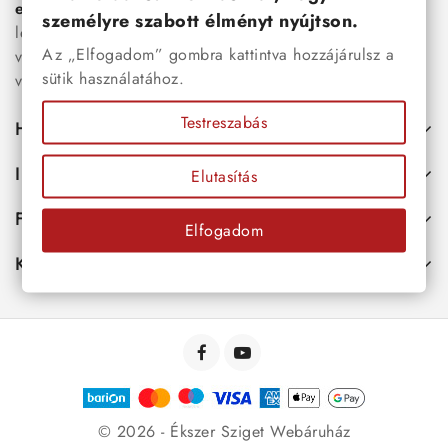
esküvői kiegészítők
egyaránt. Webáruházunkban a
személyre szabott élményt nyújtson.
legújabb trendeket követő, mégis időtálló ékszerek közül
Az „Elfogadom” gombra kattintva hozzájárulsz a
választhatsz – legyen szó ajándékról, mindennapi
sütik használatához.
viseletről vagy különleges alkalmakról.
Testreszabás
Hasznos
Információk
Elutasítás
Fiókod
Elfogadom
Kapcsolat
© 2026 - Ékszer Sziget Webáruház