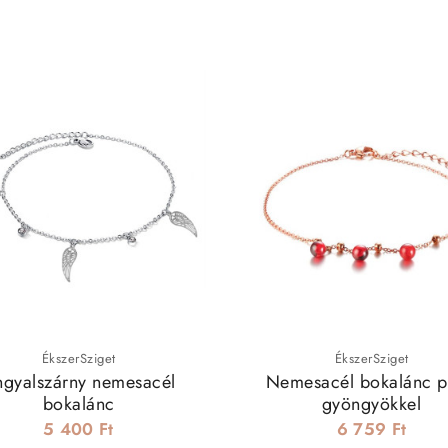
ÉkszerSziget
ÉkszerSziget
gyalszárny nemesacél
Nemesacél bokalánc p
bokalánc
gyöngyökkel
5 400 Ft
6 759 Ft