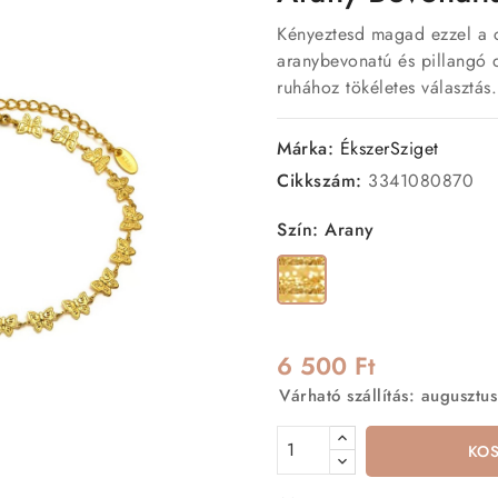
Kényeztesd magad ezzel a 
aranybevonatú és pillangó d
ruhához tökéletes választás
Márka:
ÉkszerSziget
Cikkszám:
3341080870
Szín: Arany
Arany
6 500 Ft
Várható szállítás: augusztus
KO