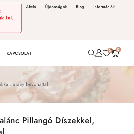
Akció
Újdonságok
Blog
Információk
z
k fel.
0
0
KAPCSOLAT
kkel, arany bevonattal
lánc Pillangó Díszekkel,
al