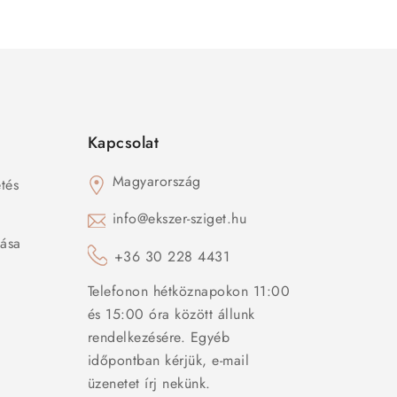
Kapcsolat
Magyarország
tés
s
info@ekszer-sziget.hu
zása
+36 30 228 4431
Telefonon hétköznapokon 11:00
és 15:00 óra között állunk
rendelkezésére. Egyéb
időpontban kérjük, e-mail
üzenetet írj nekünk.