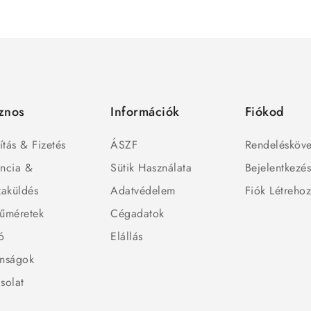
znos
Információk
Fiókod
ítás & Fizetés
ÁSZF
Rendelésköve
ncia &
Sütik Használata
Bejelentkezé
zaküldés
Adatvédelem
Fiók Létreho
űméretek
Cégadatok
ó
Elállás
nságok
solat