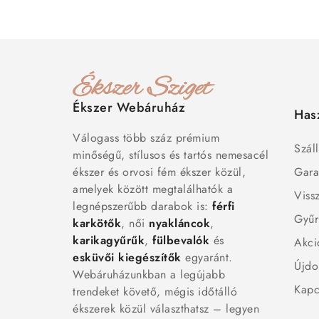
Ékszer Webáruház
Has
Válogass több száz prémium
Száll
minőségű, stílusos és tartós nemesacél
ékszer és orvosi fém ékszer közül,
Gara
amelyek között megtalálhatók a
Viss
legnépszerűbb darabok is:
férfi
Gyűr
karkötők
, női
nyakláncok
,
karikagyűrűk
,
fülbevalók
és
Akci
esküvői kiegészítők
egyaránt.
Újdo
Webáruházunkban a legújabb
Kapc
trendeket követő, mégis időtálló
ékszerek közül választhatsz – legyen