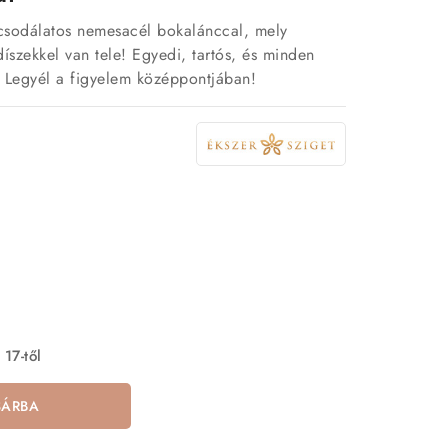
csodálatos nemesacél bokalánccal, mely
íszekkel van tele! Egyedi, tartós, és minden
. Legyél a figyelem középpontjában!
 17-től
SÁRBA