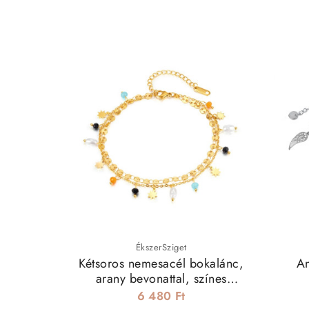
ÉkszerSziget
Kétsoros nemesacél bokalánc,
An
arany bevonattal, színes
gyöngyökkel
6 480 Ft