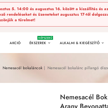
ztus 5. 14:00 és augusztus 16. között a kiszállítás és a
kező rendeléseket és üzeneteket augusztus 17-től dolgozzu
szönjük a türelmet!
NÉPSZERŰ
AKCIÓ
ÉKSZEREK
ALKALMI & KIEGÉSZÍTŐ


Nemesacél bokaláncok
Nemesacél bokalánc pillangó dísze
Nemesacél Boka
Arany Bevonatt