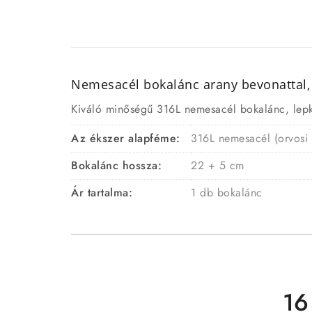
Nemesacél bokalánc arany bevonattal, 
Kiváló minőségű 316L nemesacél bokalánc, lepke 
Az ékszer alapféme:
316L nemesacél (orvosi
Bokalánc hossza:
22 + 5 cm
Ár tartalma:
1 db bokalánc
16