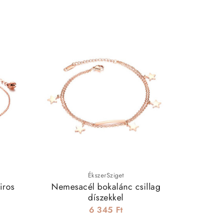
ÉkszerSziget
iros
Nemesacél bokalánc csillag
Nemesac
díszekkel
6 345 Ft