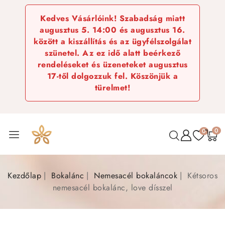
Kedves Vásárlóink! Szabadság miatt
augusztus 5. 14:00 és augusztus 16.
között a kiszállítás és az ügyfélszolgálat
szünetel. Az ez idő alatt beérkező
rendeléseket és üzeneteket augusztus
17-től dolgozzuk fel. Köszönjük a
türelmet!
0
0
Kezdőlap
Bokalánc
Nemesacél bokaláncok
Kétsoros
nemesacél bokalánc, love dísszel