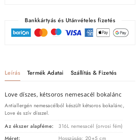
Bankkártyás és Utánvételes fizetés
Leírás
Termék Adatai
Szállítás & Fizetés
Love díszes, kétsoros nemesacél bokalánc
Antiallergén nemesacélból készült kétsoros bokalánc,
Love és szív dísszel.
Az ékszer alapféme:
316L nemesacél (orvosi fém)
Méret:
Hosszúság: 20+5 cm