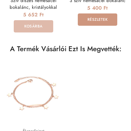
Szív díszes nemesacél
3 szív nemesacél bokalánc
bokalánc, kristályokkal
5 400 Ft
5 652 Ft
RÉSZLETEK
KOSÁRBA
A Termék Vásárlói Ezt Is Megvették:
ÉkszerSziget