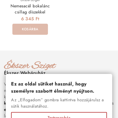
Nemesacél bokalánc
csillag díszekkel
6 345 Ft
KOSÁRBA
Ékszer Webáruház
Ez az oldal sütiket használ, hogy
Válogass több száz prémium minőségű, stílusos és tartós
nemesacél ékszer és orvosi fém ékszer közül, amelyek
személyre szabott élményt nyújtson.
között megtalálhatók a legnépszerűbb darabok is:
férfi
Az „Elfogadom” gombra kattintva hozzájárulsz a
karkötők
, női
nyakláncok
,
karikagyűrűk
,
fülbevalók
és
sütik használatához.
esküvői kiegészítők
egyaránt. Webáruházunkban a
legújabb trendeket követő, mégis időtálló ékszerek közül
Testreszabás