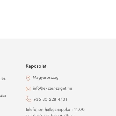
Kapcsolat
Magyarország
tés
s
info@ekszer-sziget.hu
zása
+36 30 228 4431
Telefonon hétköznapokon 11:00