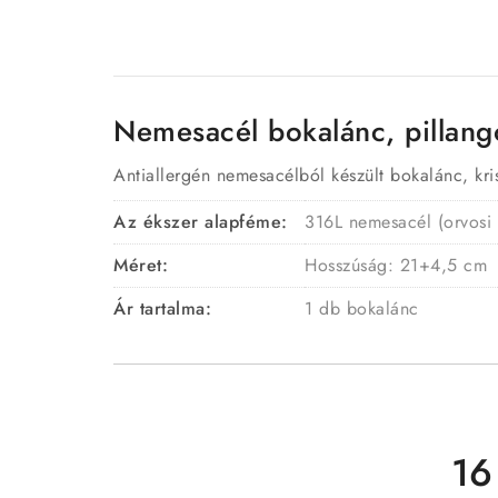
Nemesacél bokalánc, pillang
Antiallergén nemesacélból készült bokalánc, kris
Az ékszer alapféme:
316L nemesacél (orvosi
Méret:
Hosszúság: 21+4,5 cm
Ár tartalma:
1 db bokalánc
16