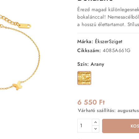
Érezd magad különlegesnek 
bokalánccal! Nemesacélból k
a hosszú élettartamot. Stílu
Márka:
ÉkszerSziget
Cikkszám:
4085A661G
Szín: Arany
Arany
6 550 Ft
Várható szállítás: augusztus
KO