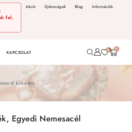
Akció
Újdonságok
Blog
Információk
z
k fel.
0
0
KAPCSOLAT
mesacél bokalánc
kék, Egyedi Nemesacél