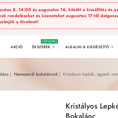
ztus 5. 14:00 és augusztus 16. között a kiszállítás és a
kező rendeléseket és üzeneteket augusztus 17-től dolgozzu
szönjük a türelmet!
NÉPSZERŰ
AKCIÓ
ÉKSZEREK
ALKALMI & KIEGÉSZÍTŐ


alánc
Nemesacél bokaláncok
Kristályos lepkék, egyedi ne
Kristályos Lep
Bokalánc