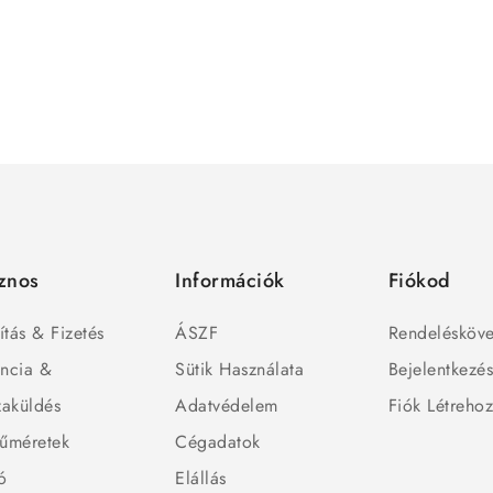
znos
Információk
Fiókod
ítás & Fizetés
ÁSZF
Rendelésköve
ncia &
Sütik Használata
Bejelentkezé
zaküldés
Adatvédelem
Fiók Létreho
űméretek
Cégadatok
ó
Elállás