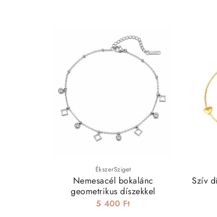
ÉkszerSziget
Nemesacél bokalánc
Szív d
geometrikus díszekkel
5 400 Ft