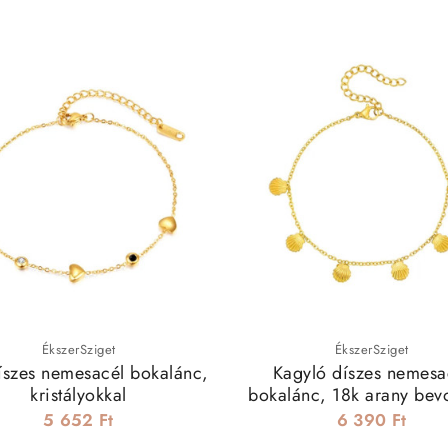
ÉkszerSziget
ÉkszerSziget
íszes nemesacél bokalánc,
Kagyló díszes nemesa
kristályokkal
bokalánc, 18k arany bevo
5 652 Ft
6 390 Ft