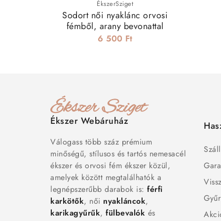
ÉkszerSziget
Sodort női nyaklánc orvosi
fémből, arany bevonattal
6 500 Ft
Ékszer Webáruház
Has
Válogass több száz prémium
Száll
minőségű, stílusos és tartós nemesacél
ékszer és orvosi fém ékszer közül,
Gara
amelyek között megtalálhatók a
Viss
legnépszerűbb darabok is:
férfi
Gyűr
karkötők
, női
nyakláncok
,
karikagyűrűk
,
fülbevalók
és
Akci