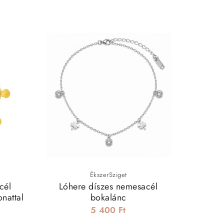
ÉkszerSziget
cél
Lóhere díszes nemesacél
Delf
nattal
bokalánc
bok
5 400 Ft