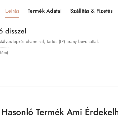
Leírás
Termék Adatai
Szállítás & Fizetés
ó dísszel
tályos-lepkés charmmal, tartós (IP) arany bevonattal.
 fém)
 Hasonló Termék Ami Érdekelh