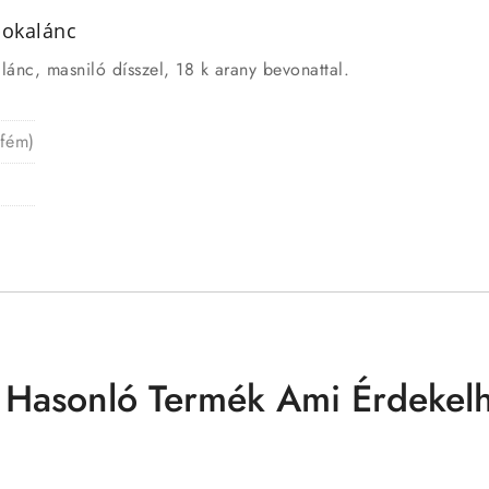
bokalánc
lánc, masniló dísszel, 18 k arany bevonattal.
 fém)
 Hasonló Termék Ami Érdekelh