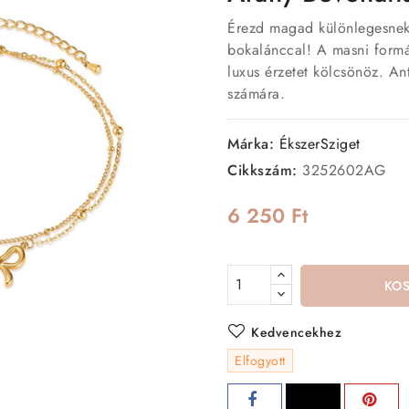
Érezd magad különlegesnek 
bokalánccal! A masni formá
luxus érzetet kölcsönöz. Ant
számára.
Márka:
ÉkszerSziget
Cikkszám:
3252602AG
6 250 Ft
KO
Kedvencekhez
Elfogyott