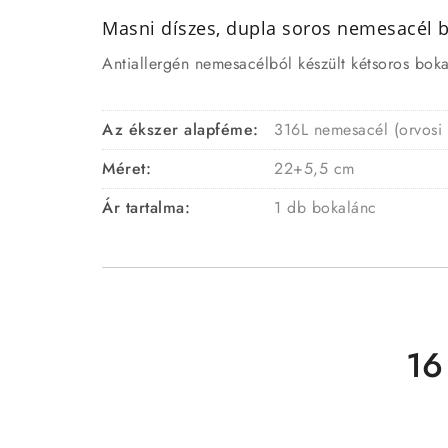
Masni díszes, dupla soros nemesacél 
Antiallergén nemesacélból készült kétsoros boka
Az ékszer alapféme:
316L nemesacél (orvosi
Méret:
22+5,5 cm
Ár tartalma:
1 db bokalánc
16