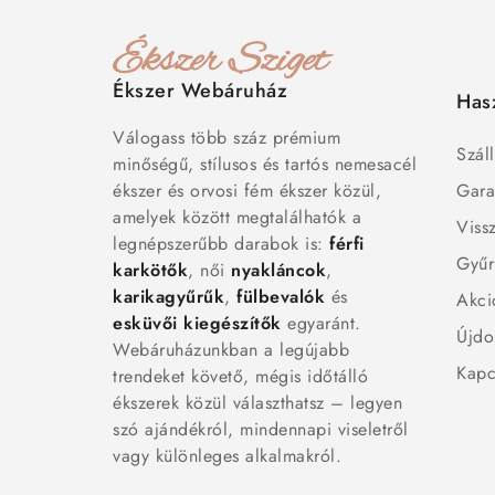
Ékszer Webáruház
Has
Válogass több száz prémium
Száll
minőségű, stílusos és tartós nemesacél
ékszer és orvosi fém ékszer közül,
Gara
amelyek között megtalálhatók a
Viss
legnépszerűbb darabok is:
férfi
Gyűr
karkötők
, női
nyakláncok
,
karikagyűrűk
,
fülbevalók
és
Akci
esküvői kiegészítők
egyaránt.
Újdo
Webáruházunkban a legújabb
Kapc
trendeket követő, mégis időtálló
ékszerek közül választhatsz – legyen
szó ajándékról, mindennapi viseletről
vagy különleges alkalmakról.