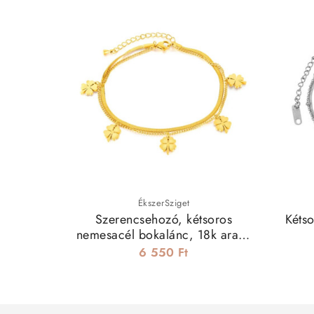
ÉkszerSziget
Szerencsehozó, kétsoros
Kéts
nemesacél bokalánc, 18k arany
bevonattal
6 550 Ft