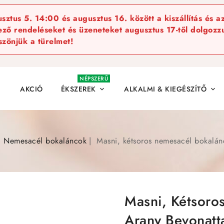
ztus 5. 14:00 és augusztus 16. között a kiszállítás és a
kező rendeléseket és üzeneteket augusztus 17-től dolgozzu
szönjük a türelmet!
NÉPSZERŰ
AKCIÓ
ÉKSZEREK
ALKALMI & KIEGÉSZÍTŐ


Nemesacél bokaláncok
Masni, kétsoros nemesacél bokalánc
Masni, Kétsoro
Arany Bevonatt