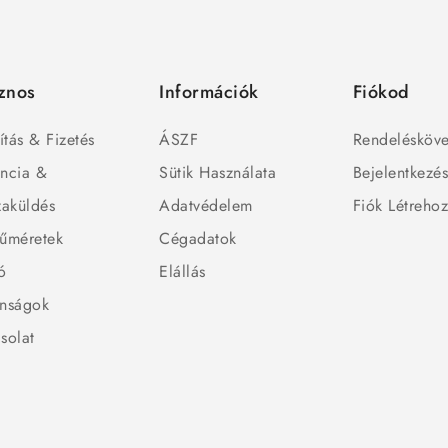
znos
Információk
Fiókod
ítás & Fizetés
ÁSZF
Rendelésköve
ncia &
Sütik Használata
Bejelentkezé
zaküldés
Adatvédelem
Fiók Létreho
űméretek
Cégadatok
ó
Elállás
nságok
solat