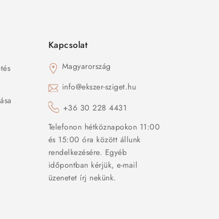
Kapcsolat
Magyarország
tés
s
info@ekszer-sziget.hu
zása
+36 30 228 4431
Telefonon hétköznapokon 11:00
és 15:00 óra között állunk
rendelkezésére. Egyéb
időpontban kérjük, e-mail
üzenetet írj nekünk.