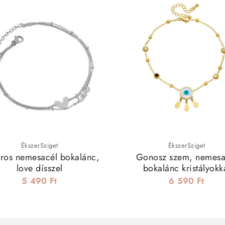
ÉkszerSziget
ÉkszerSziget
oros nemesacél bokalánc,
Gonosz szem, nemesa
love dísszel
bokalánc kristályokk
5 490 Ft
6 590 Ft