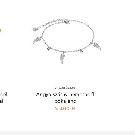
ÉkszerSziget
cél
Angyalszárny nemesacél
Levél dí
al
bokalánc
5 400 Ft