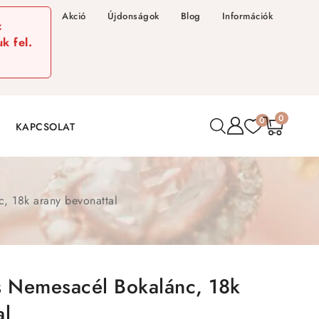
Akció
Újdonságok
Blog
Információk
z
k fel.
0
0
KAPCSOLAT
, 18k arany bevonattal
s Nemesacél Bokalánc, 18k
al