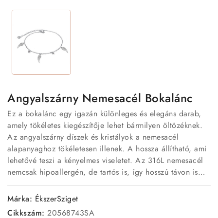
Angyalszárny Nemesacél Bokalánc
Ez a bokalánc egy igazán különleges és elegáns darab,
amely tökéletes kiegészítője lehet bármilyen öltözéknek.
Az angyalszárny díszek és kristályok a nemesacél
alapanyaghoz tökéletesen illenek. A hossza állítható, ami
lehetővé teszi a kényelmes viseletet. Az 316L nemesacél
nemcsak hipoallergén, de tartós is, így hosszú távon is
élvezheted ezt a csodás ékszert. Vedd meg magadnak
vagy ajándékozd meg vele szeretteidet!
Márka:
ÉkszerSziget
Cikkszám:
20568743SA