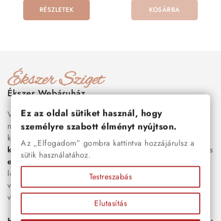
RÉSZLETEK
KOSÁRBA
Ékszer Webáruház
Ez az oldal sütiket használ, hogy
Válogass több száz prémium minőségű, stílusos és tartós
személyre szabott élményt nyújtson.
nemesacél ékszer és orvosi fém ékszer közül, amelyek
között megtalálhatók a legnépszerűbb darabok is:
férfi
Az „Elfogadom” gombra kattintva hozzájárulsz a
karkötők
, női
nyakláncok
,
karikagyűrűk
,
fülbevalók
és
sütik használatához.
esküvői kiegészítők
egyaránt. Webáruházunkban a
legújabb trendeket követő, mégis időtálló ékszerek közül
Testreszabás
választhatsz – legyen szó ajándékról, mindennapi
viseletről vagy különleges alkalmakról.
Elutasítás
Hasznos