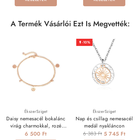
A Termék Vásárlói Ezt Is Megvették:
-10%

ÉkszerSziget
ÉkszerSziget
Daisy nemesacél bokalánc
Nap és csillag nemesacél
virág charmokkal, rozé
medál nyakláncon
arany bevonattal
6 500 Ft
6 383 Ft
5 745 Ft