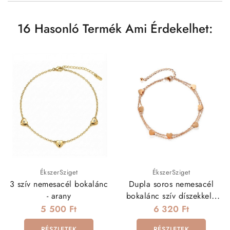
16 Hasonló Termék Ami Érdekelhet:
ÉkszerSziget
ÉkszerSziget
3 szív nemesacél bokalánc
Dupla soros nemesacél
- arany
bokalánc szív díszekkel -
rozé arany
5 500 Ft
6 320 Ft
RÉSZLETEK
RÉSZLETEK