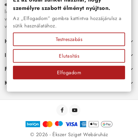
esküvői kiegészítők
egyaránt. Webáruházunkban a
személyre szabott élményt nyújtson.
legújabb trendeket követő, mégis időtálló ékszerek közül
Az „Elfogadom” gombra kattintva hozzájárulsz a
választhatsz – legyen szó ajándékról, mindennapi
sütik használatához.
viseletről vagy különleges alkalmakról.
Testreszabás
Hasznos
Információk
Elutasítás
Fiókod
Elfogadom
Kapcsolat
© 2026 - Ékszer Sziget Webáruház