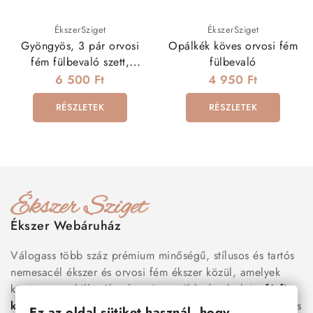
ÉkszerSziget
ÉkszerSziget
Gyöngyös, 3 pár orvosi
Opálkék köves orvosi fém
fém fülbevaló szett,
fülbevaló
csavaros zárral
6 500 Ft
4 950 Ft
RÉSZLETEK
RÉSZLETEK
Ékszer Webáruház
Válogass több száz prémium minőségű, stílusos és tartós
nemesacél ékszer és orvosi fém ékszer közül, amelyek
között megtalálhatók a legnépszerűbb darabok is:
férfi
karkötők
, női
nyakláncok
,
karikagyűrűk
,
fülbevalók
és
Ez az oldal sütiket használ, hogy