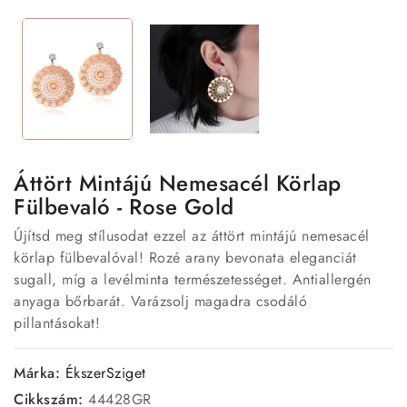
Áttört Mintájú Nemesacél Körlap
Fülbevaló - Rose Gold
Újítsd meg stílusodat ezzel az áttört mintájú nemesacél
körlap fülbevalóval! Rozé arany bevonata eleganciát
sugall, míg a levélminta természetességet. Antiallergén
anyaga bőrbarát. Varázsolj magadra csodáló
pillantásokat!
Márka:
ÉkszerSziget
Cikkszám:
44428GR