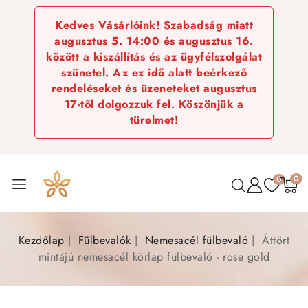
Kedves Vásárlóink! Szabadság miatt
augusztus 5. 14:00 és augusztus 16.
között a kiszállítás és az ügyfélszolgálat
szünetel. Az ez idő alatt beérkező
rendeléseket és üzeneteket augusztus
17-től dolgozzuk fel. Köszönjük a
türelmet!
0
0
Kezdőlap
Fülbevalók
Nemesacél fülbevaló
Áttört
mintájú nemesacél körlap fülbevaló - rose gold