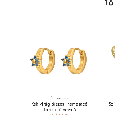
16
ÉkszerSziget
Kék virág díszes, nemesacél
Sz
karika fülbevaló