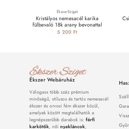
ÉkszerSziget
Kristályos nemesacél karika
Cs
fülbevaló 18k arany bevonattal
5 200 Ft
Ékszer Webáruház
Has
Válogass több száz prémium
Száll
minőségű, stílusos és tartós nemesacél
ékszer és orvosi fém ékszer közül,
Gara
amelyek között megtalálhatók a
Viss
legnépszerűbb darabok is:
férfi
Gyűr
karkötők
, női
nyakláncok
,