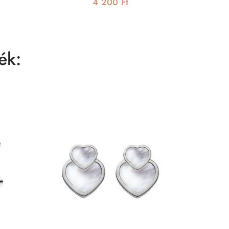
4 200 Ft
ék: