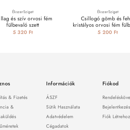
ÉkszerSziget
ÉkszerSziget
illag és szív orvosi fém
Csillogó gömb és feh
fülbevaló szett
kristályos orvosi fém fül
szett
5 320 Ft
5 200 Ft
znos
Információk
Fiókod
ítás & Fizetés
ÁSZF
Rendelésköve
ncia &
Sütik Használata
Bejelentkezé
zaküldés
Adatvédelem
Fiók Létreho
űméretek
Cégadatok