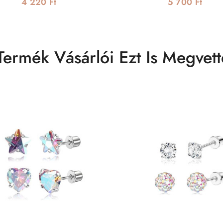
4 220 Ft
5 700 Ft
Termék Vásárlói Ezt Is Megvett