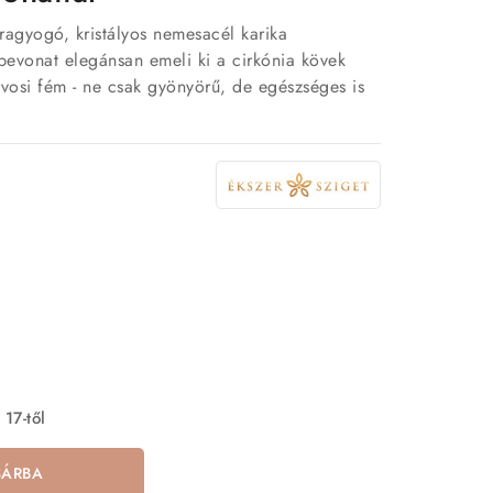
 ragyogó, kristályos nemesacél karika
bevonat elegánsan emeli ki a cirkónia kövek
orvosi fém - ne csak gyönyörű, de egészséges is
 17-től
SÁRBA