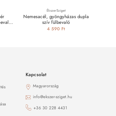
ÉkszerSziget
ér
Nemesacél, gyöngyházas dupla
Nemesa
bevaló
szív fülbevaló
m
4 590 Ft
Kapcsolat
Magyarország
tés
s
info@ekszer-sziget.hu
zása
+36 30 228 4431