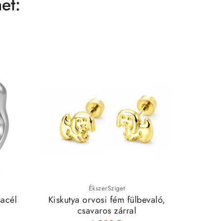
et:
ÉkszerSziget
acél
Kiskutya orvosi fém fülbevaló,
Vénu
csavaros zárral
fül