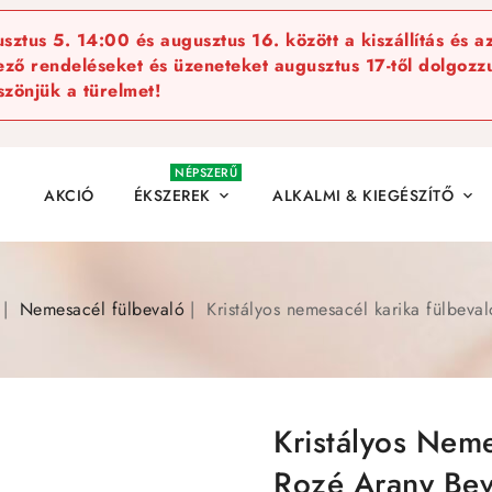
ztus 5. 14:00 és augusztus 16. között a kiszállítás és a
kező rendeléseket és üzeneteket augusztus 17-től dolgozzu
szönjük a türelmet!
NÉPSZERŰ
AKCIÓ
ÉKSZEREK
ALKALMI & KIEGÉSZÍTŐ


Nemesacél fülbevaló
Kristályos nemesacél karika fülbeva
Kristályos Neme
Rozé Arany Bev