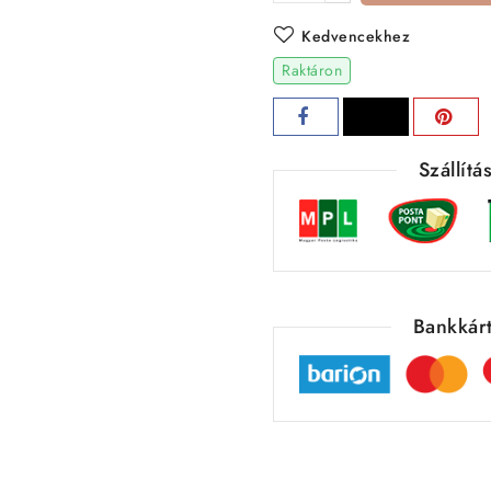
Kedvencekhez
Raktáron
Szállít
Bankkárt