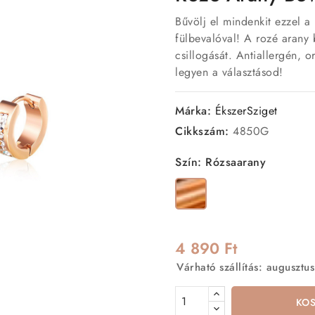
Bűvölj el mindenkit ezzel a
fülbevalóval! A rozé arany 
csillogását. Antiallergén, 
legyen a választásod!
Márka:
ÉkszerSziget
Cikkszám:
4850G
Szín: Rózsaarany
Rózsaarany
4 890 Ft
Várható szállítás: augusztus
KO