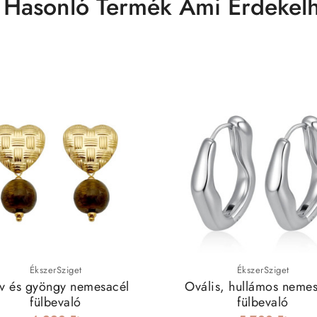
 Hasonló Termék Ami Érdekelh
ÉkszerSziget
ÉkszerSziget
ív és gyöngy nemesacél
Ovális, hullámos nemes
fülbevaló
fülbevaló