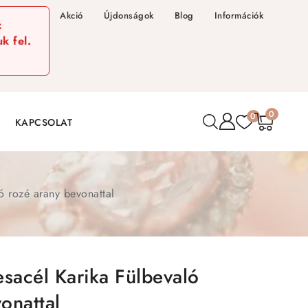
Akció
Újdonságok
Blog
Információk
z
k fel.
0
0
KAPCSOLAT
ló rozé arany bevonattal
sacél Karika Fülbevaló
onattal