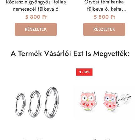
Rózsaszín gyöngyös, tollas
Orvosi fém karika
nemesacél fülbevaló
fülbevaló, kelta
motívumokkal
5 800 Ft
5 800 Ft
RÉSZLETEK
RÉSZLETEK
A Termék Vásárlói Ezt Is Megvették:
-10%
