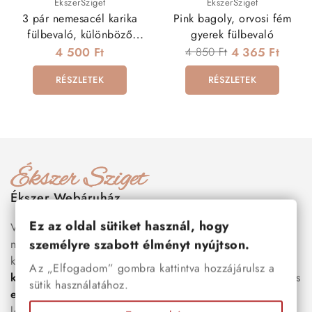
ÉkszerSziget
ÉkszerSziget
3 pár nemesacél karika
Pink bagoly, orvosi fém
fülbevaló, különböző
gyerek fülbevaló
méretekben
4 500 Ft
4 850 Ft
4 365 Ft
RÉSZLETEK
RÉSZLETEK
Ékszer Webáruház
Ez az oldal sütiket használ, hogy
Válogass több száz prémium minőségű, stílusos és tartós
személyre szabott élményt nyújtson.
nemesacél ékszer és orvosi fém ékszer közül, amelyek
között megtalálhatók a legnépszerűbb darabok is:
férfi
Az „Elfogadom” gombra kattintva hozzájárulsz a
karkötők
, női
nyakláncok
,
karikagyűrűk
,
fülbevalók
és
sütik használatához.
esküvői kiegészítők
egyaránt. Webáruházunkban a
legújabb trendeket követő, mégis időtálló ékszerek közül