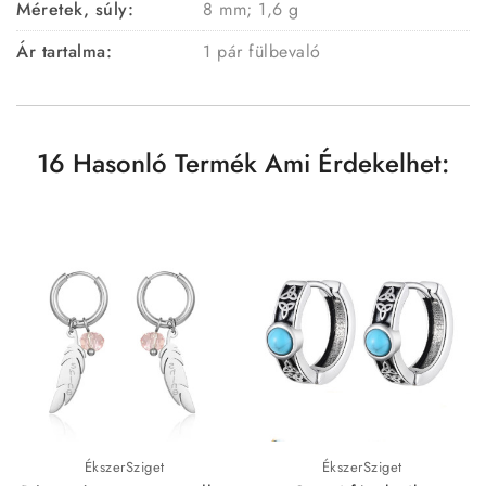
Méretek, súly:
8 mm; 1,6 g
Ár tartalma:
1 pár fülbevaló
16 Hasonló Termék Ami Érdekelhet:
ÉkszerSziget
ÉkszerSziget