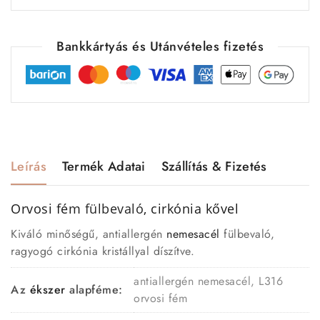
Bankkártyás és Utánvételes fizetés
Leírás
Termék Adatai
Szállítás & Fizetés
Orvosi fém
fülbevaló
, cirkónia kővel
Kiváló minőségű, antiallergén
nemesacél
fülbevaló,
ragyogó cirkónia kristállyal díszítve.
antiallergén nemesacél, L316
Az
ékszer
alapféme:
orvosi fém