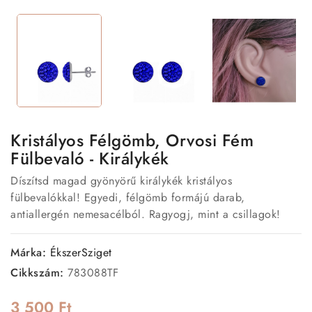
Kristályos Félgömb, Orvosi Fém
Fülbevaló - Királykék
Díszítsd magad gyönyörű királykék kristályos
fülbevalókkal! Egyedi, félgömb formájú darab,
antiallergén nemesacélból. Ragyogj, mint a csillagok!
Márka:
ÉkszerSziget
Cikkszám:
783088TF
3 500 Ft