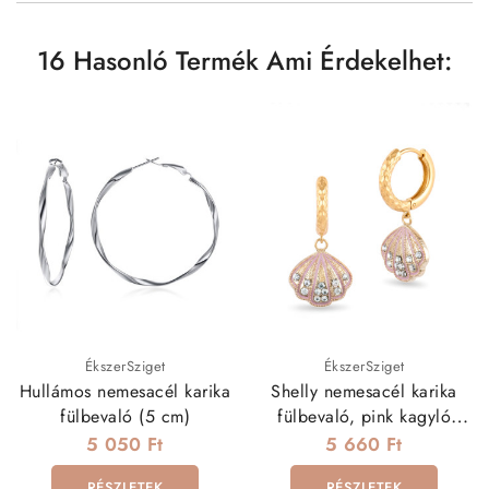
16 Hasonló Termék Ami Érdekelhet:
ÉkszerSziget
ÉkszerSziget
Hullámos nemesacél karika
Shelly nemesacél karika
fülbevaló (5 cm)
fülbevaló, pink kagyló
dísszel
5 050 Ft
5 660 Ft
RÉSZLETEK
RÉSZLETEK