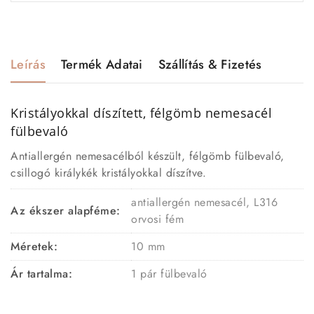
Leírás
Termék Adatai
Szállítás & Fizetés
Kristályokkal díszített, félgömb nemesacél
fülbevaló
Antiallergén nemesacélból készült, félgömb fülbevaló,
csillogó királykék kristályokkal díszítve.
antiallergén nemesacél, L316
Az ékszer alapféme:
orvosi fém
Méretek:
10 mm
Ár tartalma:
1 pár fülbevaló