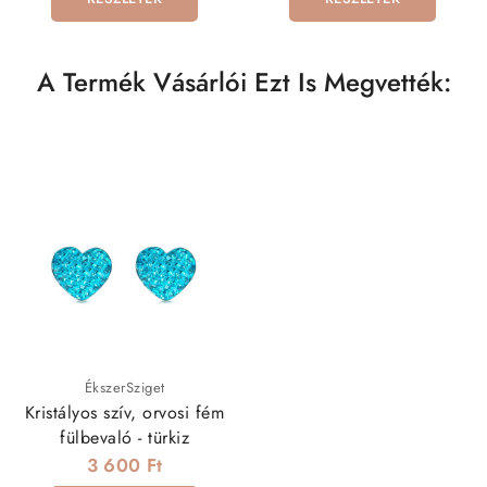
A Termék Vásárlói Ezt Is Megvették:
ÉkszerSziget
Kristályos szív, orvosi fém
fülbevaló - türkiz
3 600 Ft