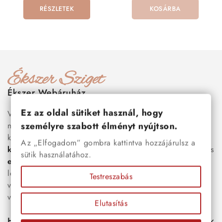
RÉSZLETEK
KOSÁRBA
Ékszer Webáruház
Ez az oldal sütiket használ, hogy
Válogass több száz prémium minőségű, stílusos és tartós
személyre szabott élményt nyújtson.
nemesacél ékszer és orvosi fém ékszer közül, amelyek
között megtalálhatók a legnépszerűbb darabok is:
férfi
Az „Elfogadom” gombra kattintva hozzájárulsz a
karkötők
, női
nyakláncok
,
karikagyűrűk
,
fülbevalók
és
sütik használatához.
esküvői kiegészítők
egyaránt. Webáruházunkban a
legújabb trendeket követő, mégis időtálló ékszerek közül
Testreszabás
választhatsz – legyen szó ajándékról, mindennapi
viseletről vagy különleges alkalmakról.
Elutasítás
Hasznos