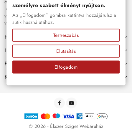
esküvői kiegészítők
egyaránt. Webáruházunkban a
személyre szabott élményt nyújtson.
legújabb trendeket követő, mégis időtálló ékszerek közül
Az „Elfogadom” gombra kattintva hozzájárulsz a
választhatsz – legyen szó ajándékról, mindennapi
sütik használatához.
viseletről vagy különleges alkalmakról.
Testreszabás
Hasznos
Információk
Elutasítás
Fiókod
Elfogadom
Kapcsolat
© 2026 - Ékszer Sziget Webáruház