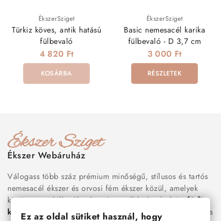
ÉkszerSziget
ÉkszerSziget
Türkiz köves, antik hatású
Basic nemesacél karika
fülbevaló
fülbevaló - D 3,7 cm
4 820 Ft
3 000 Ft
KOSÁRBA
RÉSZLETEK
Ékszer Webáruház
Válogass több száz prémium minőségű, stílusos és tartós
nemesacél ékszer és orvosi fém ékszer közül, amelyek
között megtalálhatók a legnépszerűbb darabok is:
férfi
karkötők
, női
nyakláncok
,
karikagyűrűk
,
fülbevalók
és
Ez az oldal sütiket használ, hogy