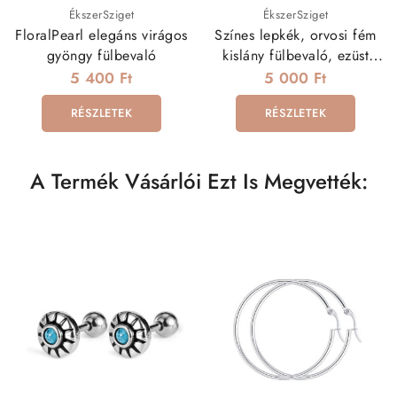
ÉkszerSziget
ÉkszerSziget
FloralPearl elegáns virágos
Színes lepkék, orvosi fém
gyöngy fülbevaló
kislány fülbevaló, ezüst
színben
5 400 Ft
5 000 Ft
RÉSZLETEK
RÉSZLETEK
A Termék Vásárlói Ezt Is Megvették: