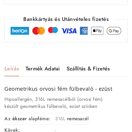
Bankkártyás és Utánvételes fizetés
Leírás
Termék Adatai
Szállítás & Fizetés
Geometrikus orvosi fém
fülbevaló
- ezüst
Hipoallergén, 316L nemesacélból (orvosi fém)
készült geometrikus fülbevaló, ezüst színben
Az
ékszer
alapféme:
316L
nemesacél
Kövek:
-