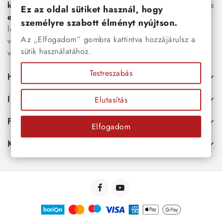
karkötők
, női
nyakláncok
,
karikagyűrűk
,
fülbevalók
és
Ez az oldal sütiket használ, hogy
esküvői kiegészítők
egyaránt. Webáruházunkban a
személyre szabott élményt nyújtson.
legújabb trendeket követő, mégis időtálló ékszerek közül
Az „Elfogadom” gombra kattintva hozzájárulsz a
választhatsz – legyen szó ajándékról, mindennapi
sütik használatához.
viseletről vagy különleges alkalmakról.
Testreszabás
Hasznos
Információk
Elutasítás
Fiókod
Elfogadom
Kapcsolat