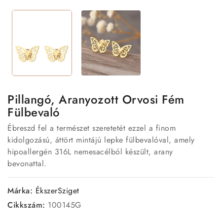
Pillangó, Aranyozott Orvosi Fém
Fülbevaló
Ébreszd fel a természet szeretetét ezzel a finom
kidolgozású, áttört mintájú lepke fülbevalóval, amely
hipoallergén 316L nemesacélból készült, arany
bevonattal.
Márka:
ÉkszerSziget
Cikkszám:
100145G