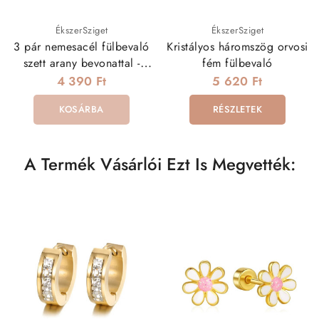
ÉkszerSziget
ÉkszerSziget
3 pár nemesacél fülbevaló
Kristályos háromszög orvosi
szett arany bevonattal -
fém fülbevaló
angyalszárny
4 390 Ft
5 620 Ft
KOSÁRBA
RÉSZLETEK
A Termék Vásárlói Ezt Is Megvették: