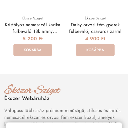
ÉkszerSziget
ÉkszerSziget
Kristályos nemesacél karika
Daisy orvosi fém gyerek
fülbevaló 18k arany
fülbevaló, csavaros zárral
bevonattal
5 200 Ft
4 900 Ft
KOSÁRBA
KOSÁRBA
Ékszer Webáruház
Válogass több száz prémium minőségű, stílusos és tartós
nemesacél ékszer és orvosi fém ékszer közül, amelyek
között megtalálhatók a legnépszerűbb darabok is:
férfi