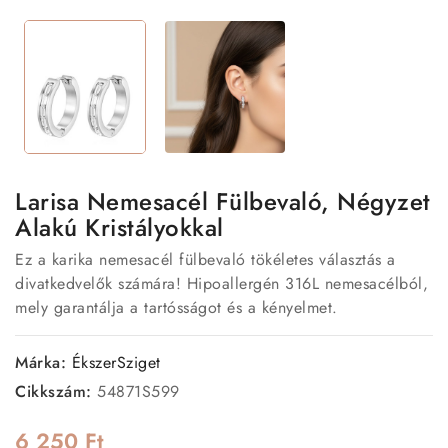
Larisa Nemesacél Fülbevaló, Négyzet
Alakú Kristályokkal
Ez a karika nemesacél fülbevaló tökéletes választás a
divatkedvelők számára! Hipoallergén 316L nemesacélból,
mely garantálja a tartósságot és a kényelmet.
Márka:
ÉkszerSziget
Cikkszám:
54871S599
6 250 Ft