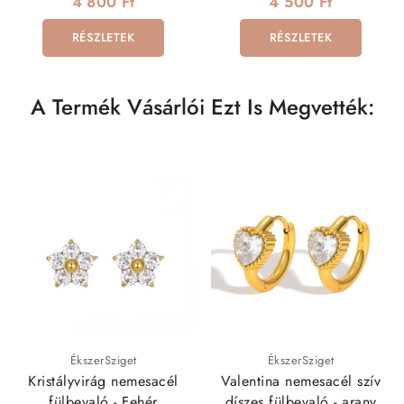
4 800 Ft
4 500 Ft
RÉSZLETEK
RÉSZLETEK
A Termék Vásárlói Ezt Is Megvették:
ÉkszerSziget
ÉkszerSziget
Kristályvirág nemesacél
Valentina nemesacél szív
fülbevaló - Fehér
díszes fülbevaló - arany