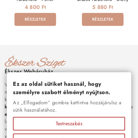
4 800 Ft
5 880 Ft
RÉSZLETEK
RÉSZLETEK
Ékszer Webáruház
Ez az oldal sütiket használ, hogy
Válogass több száz prémium minőségű, stílusos és tartós
személyre szabott élményt nyújtson.
nemesacél ékszer és orvosi fém ékszer közül, amelyek
között megtalálhatók a legnépszerűbb darabok is:
férfi
Az „Elfogadom” gombra kattintva hozzájárulsz a
karkötők
, női
nyakláncok
,
karikagyűrűk
,
fülbevalók
és
sütik használatához.
esküvői kiegészítők
egyaránt. Webáruházunkban a
legújabb trendeket követő, mégis időtálló ékszerek közül
Testreszabás
választhatsz – legyen szó ajándékról, mindennapi
viseletről vagy különleges alkalmakról.