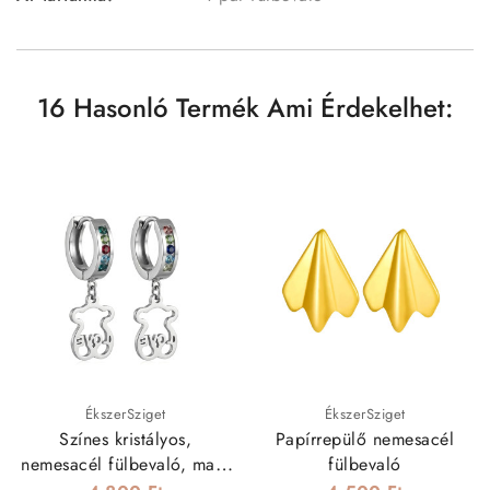
16 Hasonló Termék Ami Érdekelhet:
ÉkszerSziget
ÉkszerSziget
Színes kristályos,
Papírrepülő nemesacél
nemesacél fülbevaló, maci
fülbevaló
dísszel