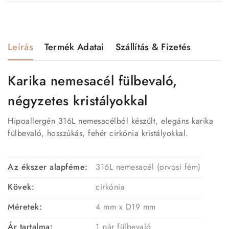
Leírás
Termék Adatai
Szállítás & Fizetés
Karika nemesacél fülbevaló,
négyzetes kristályokkal
Hipoallergén 316L nemesacélból készült, elegáns karika
fülbevaló, hosszúkás, fehér cirkónia kristályokkal.
Az ékszer alapféme:
316L nemesacél (orvosi fém)
Kövek:
cirkónia
Méretek:
4 mm x D19 mm
Ár tartalma:
1 pár fülbevaló