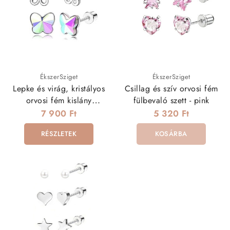
ÉkszerSziget
ÉkszerSziget
Lepke és virág, kristályos
Csillag és szív orvosi fém
orvosi fém kislány
fülbevaló szett - pink
fülbevaló szett
7 900 Ft
5 320 Ft
RÉSZLETEK
KOSÁRBA