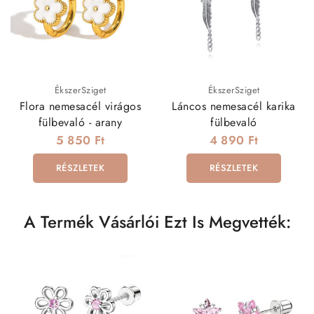
ÉkszerSziget
ÉkszerSziget
Flora nemesacél virágos
Láncos nemesacél karika
fülbevaló - arany
fülbevaló
5 850 Ft
4 890 Ft
RÉSZLETEK
RÉSZLETEK
A Termék Vásárlói Ezt Is Megvették: