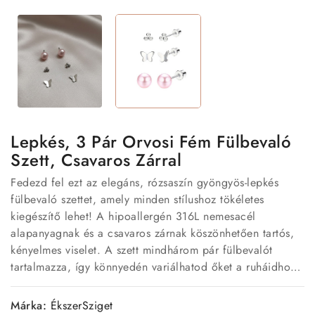
Lepkés, 3 Pár Orvosi Fém Fülbevaló
Szett, Csavaros Zárral
Fedezd fel ezt az elegáns, rózsaszín gyöngyös-lepkés
fülbevaló szettet, amely minden stílushoz tökéletes
kiegészítő lehet! A hipoallergén 316L nemesacél
alapanyagnak és a csavaros zárnak köszönhetően tartós,
kényelmes viselet. A szett mindhárom pár fülbevalót
tartalmazza, így könnyedén variálhatod őket a ruháidhoz
vagy hangulatodhoz.
Márka:
ÉkszerSziget