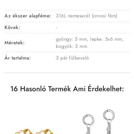
Az ékszer alapféme:
316L nemesacél (orvosi fém)
Kövek:
-
gyöngy: 5 mm, lepke: 5x6 mm,
Méretek:
bogyók: 3 mm
Ár tartalma:
3 pár fülbevaló
16 Hasonló Termék Ami Érdekelhet: