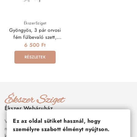
ÉkszerSziget
Gyöngyös, 3 pár orvosi
fém fülbevaló szett,
csavaros zárral
6 500 Ft
RÉSZLETEK
Ékszer Webáruház
Ez az oldal sütiket használ, hogy
Válogass több száz prémium minőségű, stílusos és tartós
nemesacél ékszer és orvosi fém ékszer közül, amelyek
személyre szabott élményt nyújtson.
között megtalálhatók a legnépszerűbb darabok is:
férfi