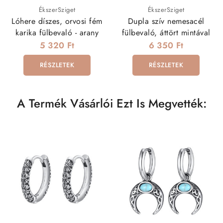
ÉkszerSziget
ÉkszerSziget
Lóhere díszes, orvosi fém
Dupla szív nemesacél
karika fülbevaló - arany
fülbevaló, áttört mintával
5 320 Ft
6 350 Ft
RÉSZLETEK
RÉSZLETEK
A Termék Vásárlói Ezt Is Megvették: