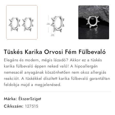
Tüskés Karika Orvosi Fém Fülbevaló
Elegáns és modern, mégis lázadó? Akkor ez a tüskés
karika fülbevaló éppen neked való! A hipoallergén
nemesacél anyagának köszönhetően nem okoz allergiás
reakciót. A tüskékkel díszített karika fülbevaló garantáltan
feldobja majd a megjelenésed.
Márka:
ÉkszerSziget
Cikkszám:
12751S