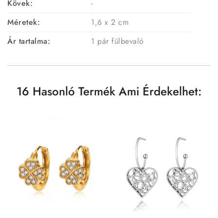
Kövek:
-
Méretek:
1,6 x 2 cm
Ár tartalma:
1 pár fülbevaló
16 Hasonló Termék Ami Érdekelhet: