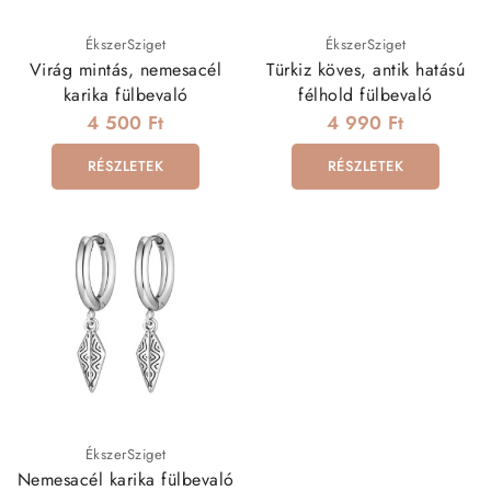
ÉkszerSziget
ÉkszerSziget
Virág mintás, nemesacél
Türkiz köves, antik hatású
karika fülbevaló
félhold fülbevaló
4 500 Ft
4 990 Ft
RÉSZLETEK
RÉSZLETEK
ÉkszerSziget
Nemesacél karika fülbevaló