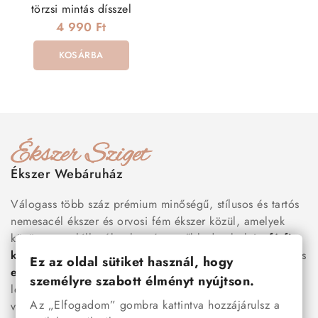
törzsi mintás dísszel
4 990 Ft
KOSÁRBA
Ékszer Webáruház
Válogass több száz prémium minőségű, stílusos és tartós
nemesacél ékszer és orvosi fém ékszer közül, amelyek
között megtalálhatók a legnépszerűbb darabok is:
férfi
karkötők
, női
nyakláncok
,
karikagyűrűk
,
fülbevalók
és
Ez az oldal sütiket használ, hogy
esküvői kiegészítők
egyaránt. Webáruházunkban a
személyre szabott élményt nyújtson.
legújabb trendeket követő, mégis időtálló ékszerek közül
Az „Elfogadom” gombra kattintva hozzájárulsz a
választhatsz – legyen szó ajándékról, mindennapi