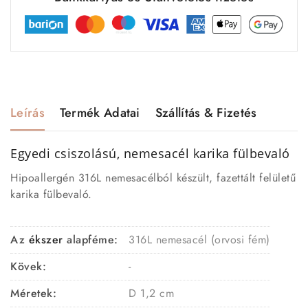
Leírás
Termék Adatai
Szállítás & Fizetés
Egyedi csiszolású, nemesacél
karika fülbevaló
Hipoallergén 316L nemesacélból készült, fazettált felületű
karika fülbevaló.
Az
ékszer
alapféme:
316L nemesacél (orvosi fém)
Kövek:
-
Méretek:
D 1,2 cm