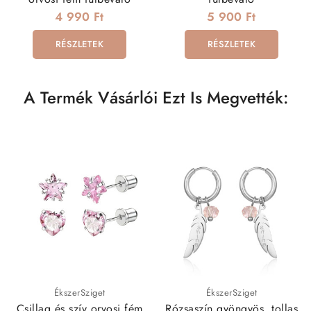
4 990 Ft
5 900 Ft
RÉSZLETEK
RÉSZLETEK
A Termék Vásárlói Ezt Is Megvették:
ÉkszerSziget
ÉkszerSziget
Csillag és szív orvosi fém
Rózsaszín gyöngyös, tollas