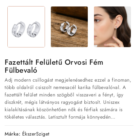
Fazettált Felületű Orvosi Fém
Fülbevaló
Adj modern csillogást megjelenésedhez ezzel a finoman,
több oldalról csiszolt nemesacél karika fülbevalóval. A
fazettált felület minden szögből visszaveri a fényt, így
diszkrét, mégis látványos ragyogást biztosít. Uniszex
kialakításának köszönhetően nők és férfiak számára is
tökéletes választás. Letisztult formája könnyedén
illeszkedik hétköznapi és elegáns öltözékhez egyaránt.
Időtálló, strapabíró darab, amely stílusos kiegészítője
Márka:
ÉkszerSziget