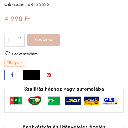
lehet a mindennapoknak.
Cikkszám:
6843552S
4 990 Ft
KOSÁRBA
Kedvencekhez
Elfogyott
Szállítás házhoz vagy automatába
Bankkártyás és Utánvételes fizetés