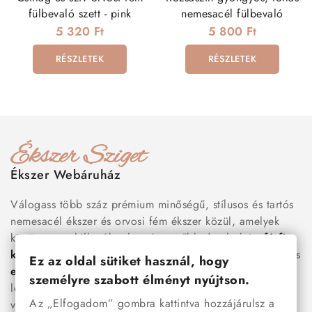
fülbevaló szett - pink
nemesacél fülbevaló
5 320 Ft
5 800 Ft
RÉSZLETEK
RÉSZLETEK
Ékszer Webáruház
Válogass több száz prémium minőségű, stílusos és tartós
nemesacél ékszer és orvosi fém ékszer közül, amelyek
között megtalálhatók a legnépszerűbb darabok is:
férfi
karkötők
, női
nyakláncok
,
karikagyűrűk
,
fülbevalók
és
Ez az oldal sütiket használ, hogy
esküvői kiegészítők
egyaránt. Webáruházunkban a
személyre szabott élményt nyújtson.
legújabb trendeket követő, mégis időtálló ékszerek közül
Az „Elfogadom” gombra kattintva hozzájárulsz a
választhatsz – legyen szó ajándékról, mindennapi