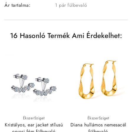
Ár tartalma:
1 pár fülbevaló
16 Hasonló Termék Ami Érdekelhet:
ÉkszerSziget
ÉkszerSziget
Kristályos, ear jacket stílusú
Diana hullámos nemesacél
orvosi fém fülbevaló
fülbevaló