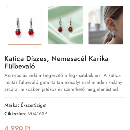
Katica Díszes, Nemesacél Karika
Fülbevaló
Aranyos és vidám kiegészítő a legkisebbeknek! A katica
mintás fülbevaló garantáltan mosolyt csal minden kislány
arcára, miközben játékos és szerethető megjelenést ad.
Márka:
ÉkszerSziget
Cikkszám:
90416SP
4 990 Ft