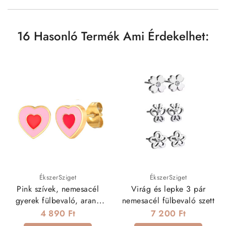
16 Hasonló Termék Ami Érdekelhet:
ÉkszerSziget
ÉkszerSziget
Pink szívek, nemesacél
Virág és lepke 3 pár
gyerek fülbevaló, arany
nemesacél fülbevaló szett
bevonattal
4 890 Ft
7 200 Ft