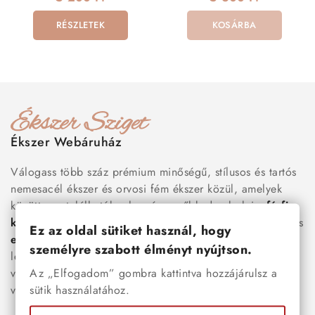
RÉSZLETEK
KOSÁRBA
Ékszer Webáruház
Válogass több száz prémium minőségű, stílusos és tartós
nemesacél ékszer és orvosi fém ékszer közül, amelyek
között megtalálhatók a legnépszerűbb darabok is:
férfi
karkötők
, női
nyakláncok
,
karikagyűrűk
,
fülbevalók
és
Ez az oldal sütiket használ, hogy
esküvői kiegészítők
egyaránt. Webáruházunkban a
személyre szabott élményt nyújtson.
legújabb trendeket követő, mégis időtálló ékszerek közül
Az „Elfogadom” gombra kattintva hozzájárulsz a
választhatsz – legyen szó ajándékról, mindennapi
sütik használatához.
viseletről vagy különleges alkalmakról.