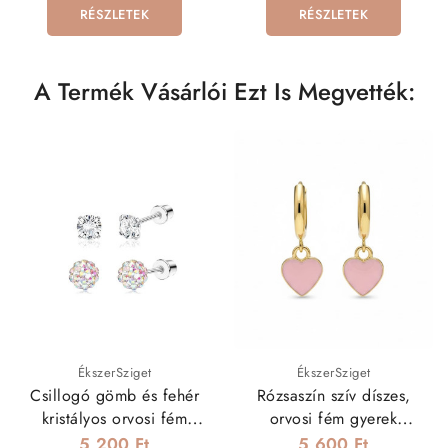
RÉSZLETEK
RÉSZLETEK
A Termék Vásárlói Ezt Is Megvették:
ÉkszerSziget
ÉkszerSziget
Csillogó gömb és fehér
Rózsaszín szív díszes,
kristályos orvosi fém
orvosi fém gyerek
fülbevaló szett
fülbevaló
5 200 Ft
5 600 Ft