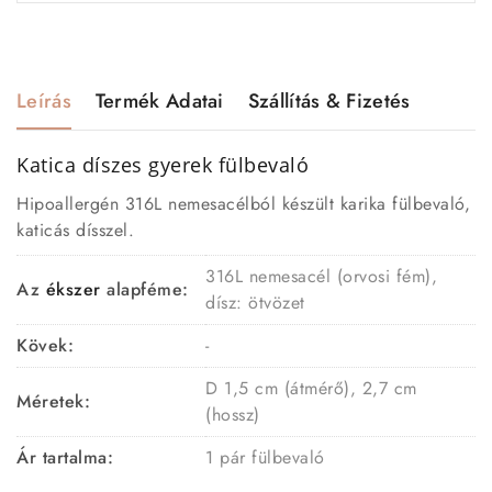
Leírás
Termék Adatai
Szállítás & Fizetés
Katica díszes gyerek
fülbevaló
Hipoallergén 316L nemesacélból készült karika fülbevaló,
katicás dísszel.
316L nemesacél (orvosi fém),
Az
ékszer
alapféme:
dísz: ötvözet
Kövek:
-
D 1,5 cm (átmérő), 2,7 cm
Méretek:
(hossz)
Ár tartalma:
1 pár fülbevaló