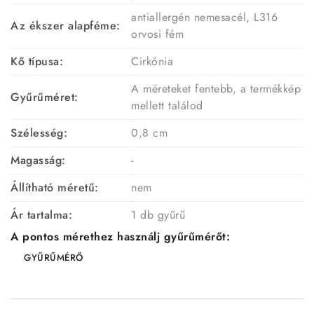
antiallergén nemesacél, L316
Az ékszer alapféme:
orvosi fém
Kő típusa:
Cirkónia
A méreteket fentebb, a termékkép
Gyűrűméret:
mellett találod
Szélesség:
0,8 cm
Magasság:
-
Állítható méretű:
nem
Ár tartalma:
1 db gyűrű
A pontos mérethez használj gyűrűmérőt:
GYŰRŰMÉRŐ