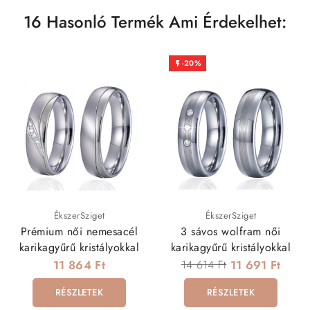
16 Hasonló Termék Ami Érdekelhet:
-20%

ÉkszerSziget
ÉkszerSziget
Prémium női nemesacél
3 sávos wolfram női
karikagyűrű kristályokkal
karikagyűrű kristályokkal
11 864 Ft
14 614 Ft
11 691 Ft
RÉSZLETEK
RÉSZLETEK