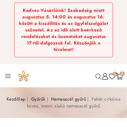
Kedves Vásárlóink! Szabadság miatt
augusztus 5. 14:00 és augusztus 16.
között a kiszállítás és az ügyfélszolgálat
szünetel. Az ez idő alatt beérkező
rendeléseket és üzeneteket augusztus
17-től dolgozzuk fel. Köszönjük a
türelmet!
0
0
Kezdőlap
Gyűrűk
Nemesacél gyűrű
Fehér cirkónia
köves, masni alakú nemesacél gyűrű