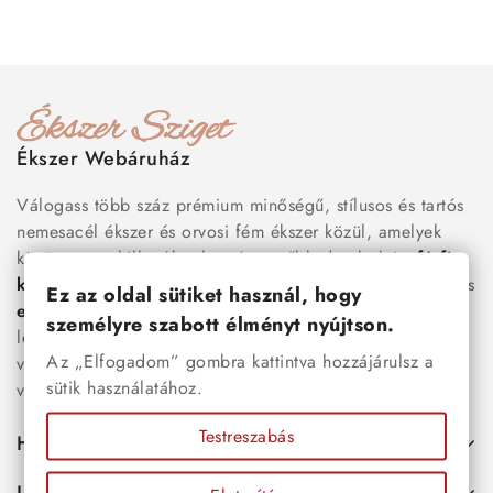
Ékszer Webáruház
Válogass több száz prémium minőségű, stílusos és tartós
nemesacél ékszer és orvosi fém ékszer közül, amelyek
között megtalálhatók a legnépszerűbb darabok is:
férfi
karkötők
, női
nyakláncok
,
karikagyűrűk
,
fülbevalók
és
Ez az oldal sütiket használ, hogy
esküvői kiegészítők
egyaránt. Webáruházunkban a
személyre szabott élményt nyújtson.
legújabb trendeket követő, mégis időtálló ékszerek közül
Az „Elfogadom” gombra kattintva hozzájárulsz a
választhatsz – legyen szó ajándékról, mindennapi
sütik használatához.
viseletről vagy különleges alkalmakról.
Testreszabás
Hasznos