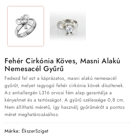
Fehér Cirkónia Köves, Masni Alakú
Nemesacél Gyűrű
Fedezd fel ezt a káprázatos, masni alakú nemesacél
gyűrűt, melyet ragyogó fehér cirkónia kövek díszítenek.
Az antiallergén L316 orvosi fém alap garantálja a
kényelmet és a tartósságot. A gyűrű szélessége 0,8 cm.
Nem állítható méretű, így használj gyűrűmérőt a pontos
méret meghatározásához.
Márka:
ÉkszerSziget