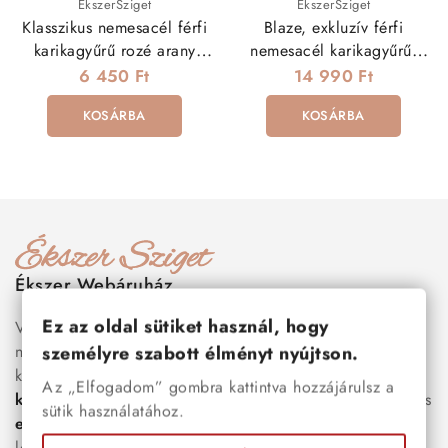
ÉkszerSziget
ÉkszerSziget
Klasszikus nemesacél férfi
Blaze, exkluzív férfi
karikagyűrű rozé arany
nemesacél karikagyűrű,
bevonattal
rozé arany sávval
6 450 Ft
14 990 Ft
KOSÁRBA
KOSÁRBA
Ékszer Webáruház
Ez az oldal sütiket használ, hogy
Válogass több száz prémium minőségű, stílusos és tartós
nemesacél ékszer és orvosi fém ékszer közül, amelyek
személyre szabott élményt nyújtson.
között megtalálhatók a legnépszerűbb darabok is:
férfi
Az „Elfogadom” gombra kattintva hozzájárulsz a
karkötők
, női
nyakláncok
,
karikagyűrűk
,
fülbevalók
és
sütik használatához.
esküvői kiegészítők
egyaránt. Webáruházunkban a
legújabb trendeket követő, mégis időtálló ékszerek közül