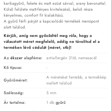
karikagyűrű, fekete és matt ezüst sávval, arany bevonattal.
Külső felülete matt-fényes kivitelezésű, belső része
kényelmes, comfort fit kialakítású.
A gyűrű férfi párját a kapcsolódó termékek menüpont
alatt találod.
Kérjük, amíg nem győződtél meg róla, hogy a
választott méret megfelelő, addig ne távolítsd el a
terméken lévő cédulát (méret, stb)!
Az
ékszer
alapféme:
antiallergén 316L nemesacél
Kő típusa:
-
A méreteket fentebb, a termékkép
Gyűrűméret:
mellett találod
Szélesség:
5 mm
Ár tartalma:
1 db
gyűrű