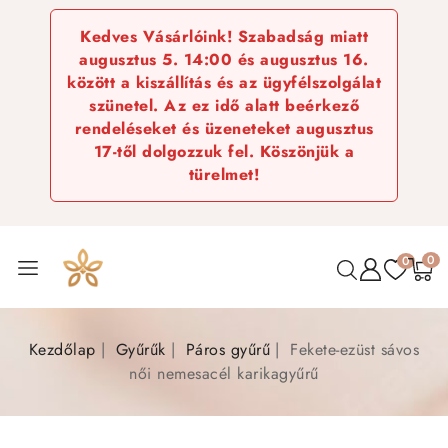
Kedves Vásárlóink! Szabadság miatt
augusztus 5. 14:00 és augusztus 16.
között a kiszállítás és az ügyfélszolgálat
szünetel. Az ez idő alatt beérkező
rendeléseket és üzeneteket augusztus
17-től dolgozzuk fel. Köszönjük a
türelmet!
0
0
Kezdőlap
Gyűrűk
Páros gyűrű
Fekete-ezüst sávos
női nemesacél karikagyűrű