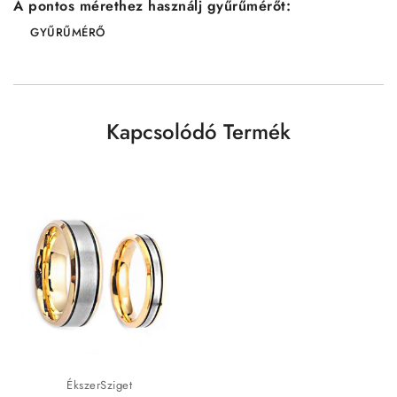
A pontos mérethez használj gyűrűmérőt:
GYŰRŰMÉRŐ
Kapcsolódó Termék
ÉkszerSziget