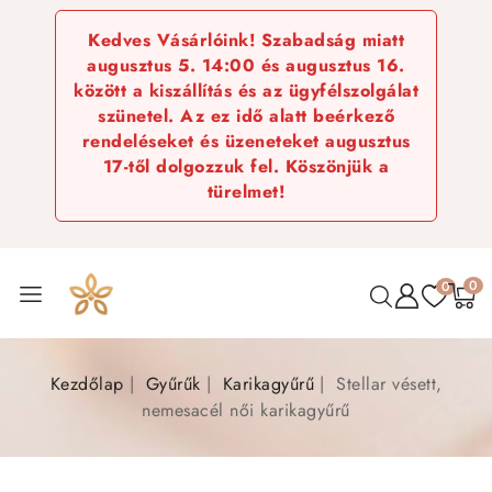
Kedves Vásárlóink! Szabadság miatt
augusztus 5. 14:00 és augusztus 16.
között a kiszállítás és az ügyfélszolgálat
szünetel. Az ez idő alatt beérkező
rendeléseket és üzeneteket augusztus
17-től dolgozzuk fel. Köszönjük a
türelmet!
0
0
Kezdőlap
Gyűrűk
Karikagyűrű
Stellar vésett,
nemesacél női karikagyűrű