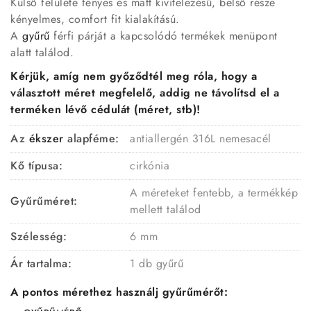
Külső felülete fényes és matt kivitelezésű, belső része
kényelmes, comfort fit kialakítású.
A
gyűrű
férfi párját a kapcsolódó termékek menüpont
alatt találod.
Kérjük, amíg nem győződtél meg róla, hogy a
választott méret megfelelő, addig ne távolítsd el a
terméken lévő cédulát (méret, stb)!
Az
ékszer
alapféme:
antiallergén 316L nemesacél
Kő típusa:
cirkónia
A méreteket fentebb, a termékkép
Gyűrűméret:
mellett találod
Szélesség:
6 mm
Ár tartalma:
1 db gyűrű
A pontos mérethez használj gyűrűmérőt: