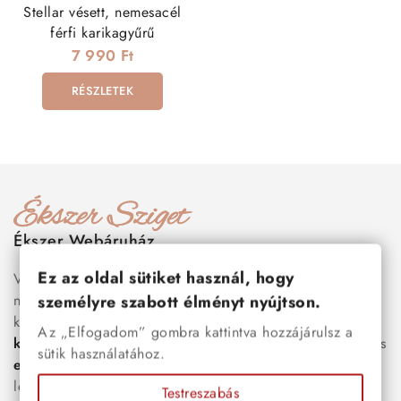
Stellar vésett, nemesacél
férfi karikagyűrű
7 990 Ft
RÉSZLETEK
Ékszer Webáruház
Ez az oldal sütiket használ, hogy
Válogass több száz prémium minőségű, stílusos és tartós
nemesacél ékszer és orvosi fém ékszer közül, amelyek
személyre szabott élményt nyújtson.
között megtalálhatók a legnépszerűbb darabok is:
férfi
Az „Elfogadom” gombra kattintva hozzájárulsz a
karkötők
, női
nyakláncok
,
karikagyűrűk
,
fülbevalók
és
sütik használatához.
esküvői kiegészítők
egyaránt. Webáruházunkban a
legújabb trendeket követő, mégis időtálló ékszerek közül
Testreszabás