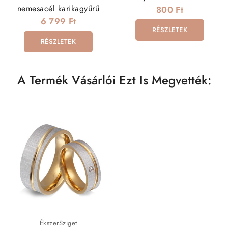
nemesacél karikagyűrű
800 Ft
6 799 Ft
RÉSZLETEK
RÉSZLETEK
A Termék Vásárlói Ezt Is Megvették:
ÉkszerSziget