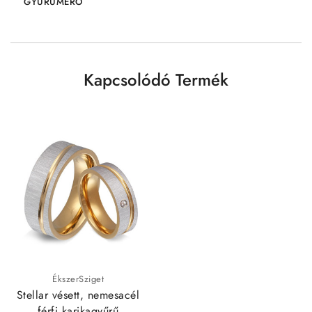
GYŰRŰMÉRŐ
Kapcsolódó Termék
ÉkszerSziget
Stellar vésett, nemesacél
férfi karikagyűrű