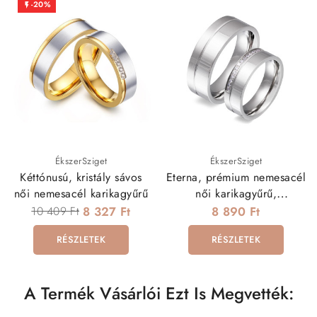
-20%

ÉkszerSziget
ÉkszerSziget
Kéttónusú, kristály sávos
Eterna, prémium nemesacél
női nemesacél karikagyűrű
női karikagyűrű,
kristályokkal
10 409 Ft
8 327 Ft
8 890 Ft
RÉSZLETEK
RÉSZLETEK
A Termék Vásárlói Ezt Is Megvették: