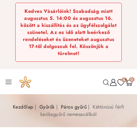
Kedves Vásárlóink! Szabadság miatt
augusztus 5. 14:00 és augusztus 16.
között a kiszállítás és az ügyfélszolgálat
szünetel. Az ez idő alatt beérkező
rendeléseket és üzeneteket augusztus
17-től dolgozzuk fel. Köszönjük a
türelmet!
0
0
Kezdőlap
Gyűrűk
Páros gyűrű
Kéttónúsú férfi
karikagyűrű nemesacélból