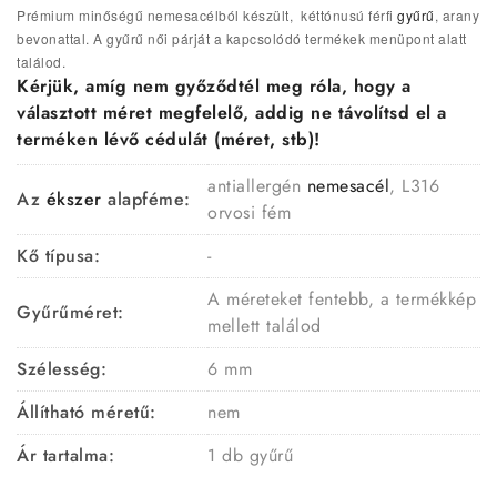
Prémium minőségű nemesacélból készült, kéttónusú férfi
gyűrű
, arany
bevonattal. A gyűrű női párját a kapcsolódó termékek menüpont alatt
találod.
Kérjük, amíg nem győződtél meg róla, hogy a
választott méret megfelelő, addig ne távolítsd el a
terméken lévő cédulát (méret, stb)!
antiallergén
nemesacél
, L316
Az
ékszer
alapféme:
orvosi fém
Kő típusa:
-
A méreteket fentebb, a termékkép
Gyűrűméret:
mellett találod
Szélesség:
6 mm
Állítható méretű:
nem
Ár tartalma:
1 db gyűrű