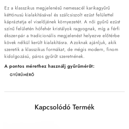
Ez a klasszikus megjelenésű nemesacél karikagyűrű
kéttónusú kialakításával és szálcsiszolt ezüst felülettel
kápráztatja el viselőjének környezetét. A női gyűrű ezüst
színű felületén hófehér kristályok ragyognak, míg a férfi
ékszer-pár a tradicionális megjelenést helyezve előtérbe
kövek nélkül került kialakításra. Azoknak ajánljuk, akik
szeretik a klasszikus formákat, de mégis modern, finom
kidolgozású, páros gyűrűt szeretnének.
A pontos mérethez használj gyűrűmérőt:
GYŰRŰMÉRŐ
Kapcsolódó Termék