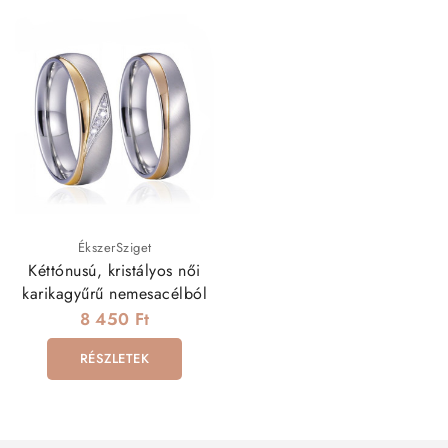
ÉkszerSziget
Kéttónusú, kristályos női
karikagyűrű nemesacélból
8 450 Ft
RÉSZLETEK