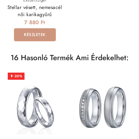
ÉkszerSziget
Stellar vésett, nemesacél
női karikagyűrű
7 880 Ft
RÉSZLETEK
16 Hasonló Termék Ami Érdekelhet:
-20%
