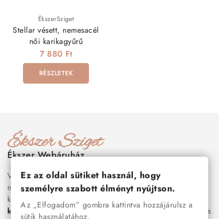
ÉkszerSziget
Stellar vésett, nemesacél
női karikagyűrű
7 880 Ft
RÉSZLETEK
Ékszer Webáruház
Ez az oldal sütiket használ, hogy
Válogass több száz prémium minőségű, stílusos és tartós
nemesacél ékszer és orvosi fém ékszer közül, amelyek
személyre szabott élményt nyújtson.
között megtalálhatók a legnépszerűbb darabok is:
férfi
Az „Elfogadom” gombra kattintva hozzájárulsz a
karkötők
, női
nyakláncok
,
karikagyűrűk
,
fülbevalók
és
sütik használatához.