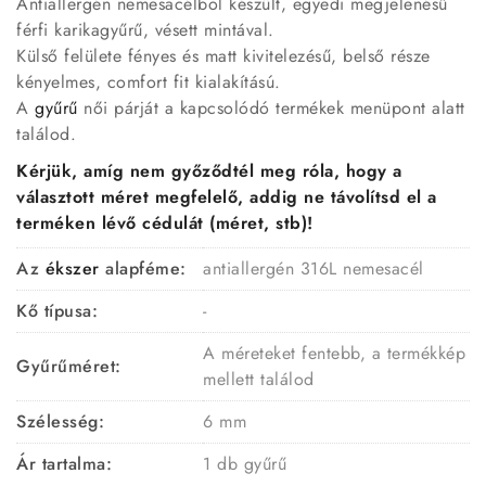
Antiallergén nemesacélból készült, egyedi megjelenésű
férfi karikagyűrű, vésett mintával.
Külső felülete fényes és matt kivitelezésű, belső része
kényelmes, comfort fit kialakítású.
A
gyűrű
női párját a kapcsolódó termékek menüpont alatt
találod.
Kérjük, amíg nem győződtél meg róla, hogy a
választott méret megfelelő, addig ne távolítsd el a
terméken lévő cédulát (méret, stb)!
Az
ékszer
alapféme:
antiallergén 316L nemesacél
Kő típusa:
-
A méreteket fentebb, a termékkép
Gyűrűméret:
mellett találod
Szélesség:
6 mm
Ár tartalma:
1 db gyűrű