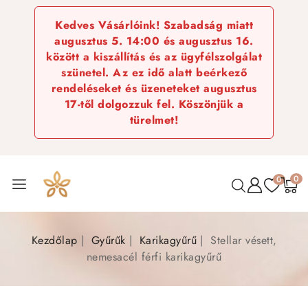
Kedves Vásárlóink! Szabadság miatt
augusztus 5. 14:00 és augusztus 16.
között a kiszállítás és az ügyfélszolgálat
szünetel. Az ez idő alatt beérkező
rendeléseket és üzeneteket augusztus
17-től dolgozzuk fel. Köszönjük a
türelmet!
0
0
Kezdőlap
Gyűrűk
Karikagyűrű
Stellar vésett,
nemesacél férfi karikagyűrű