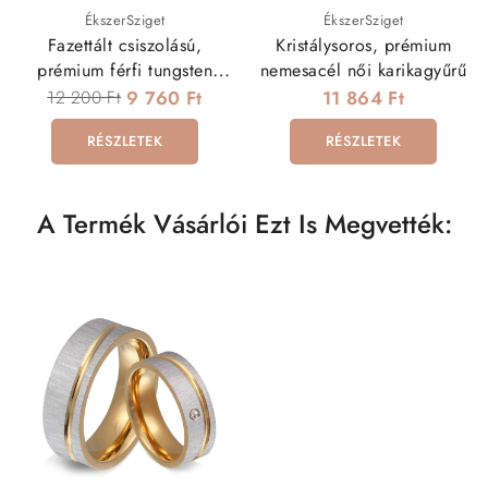
ÉkszerSziget
ÉkszerSziget
Fazettált csiszolású,
Kristálysoros, prémium
prémium férfi tungsten
nemesacél női karikagyűrű
karikagyűrű
12 200 Ft
9 760 Ft
11 864 Ft
RÉSZLETEK
RÉSZLETEK
A Termék Vásárlói Ezt Is Megvették: