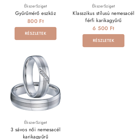
ÉkszerSziget
ÉkszerSziget
Gyűrűmérő eszköz
Klasszikus stílusú nemesacél
férfi karikagyűrű
800 Ft
6 500 Ft
RÉSZLETEK
RÉSZLETEK
ÉkszerSziget
3 sávos női nemesacél
karikagyűrű