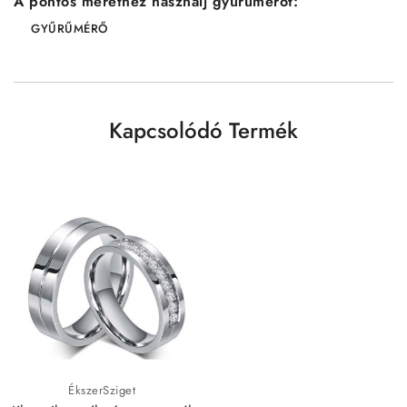
A pontos mérethez használj gyűrűmérőt:
GYŰRŰMÉRŐ
Kapcsolódó Termék
ÉkszerSziget