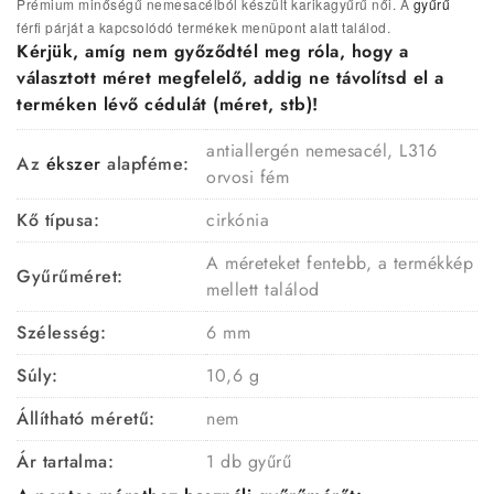
Prémium minőségű nemesacélból készült karikagyűrű női. A
gyűrű
férfi párját a kapcsolódó termékek menüpont alatt találod.
Kérjük, amíg nem győződtél meg róla, hogy a
választott méret megfelelő, addig ne távolítsd el a
terméken lévő cédulát (méret, stb)!
antiallergén nemesacél, L316
Az
ékszer
alapféme:
orvosi fém
Kő típusa:
cirkónia
A méreteket fentebb, a termékkép
Gyűrűméret:
mellett találod
Szélesség:
6 mm
Súly:
10,6 g
Állítható méretű:
nem
Ár tartalma:
1 db gyűrű