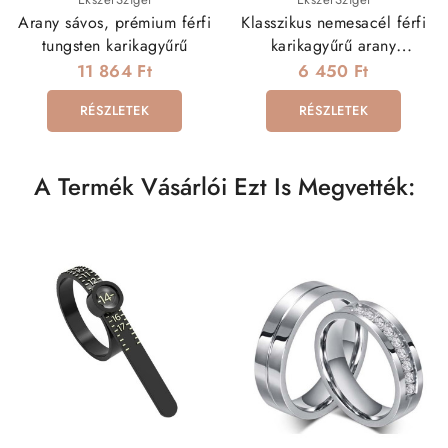
Arany sávos, prémium férfi
Klasszikus nemesacél férfi
tungsten karikagyűrű
karikagyűrű arany
bevonattal
11 864 Ft
6 450 Ft
RÉSZLETEK
RÉSZLETEK
A Termék Vásárlói Ezt Is Megvették: