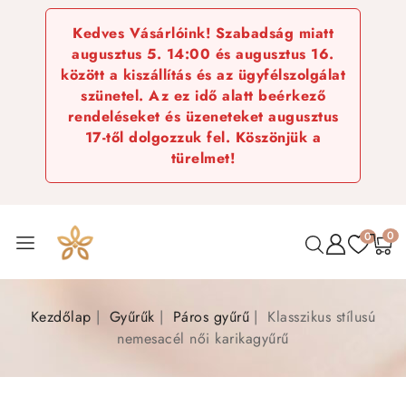
Kedves Vásárlóink! Szabadság miatt
augusztus 5. 14:00 és augusztus 16.
között a kiszállítás és az ügyfélszolgálat
szünetel. Az ez idő alatt beérkező
rendeléseket és üzeneteket augusztus
17-től dolgozzuk fel. Köszönjük a
türelmet!
0
0
Kezdőlap
Gyűrűk
Páros gyűrű
Klasszikus stílusú
nemesacél női karikagyűrű