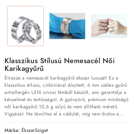
Klasszikus Stílusú Nemesacél Női
Karikagyűrű
Élvezze a nemesacél karikagyűrű ékszer luxusát! Ez a
klasszikus stílusú, cirkóniával díszített, 6 mm széles gyűrű
antiallergén L316 orvosi fémből készült, ami garantálja a
kényelmet és tartósságot. A gyönyörű, prémium minőségű
női karikagyűrű 10,6 g súlyú és nem állítható méretű.
Vigyázat: Ne távolítsa el a cédulát, míg nem biztos a
méretben!
Márka:
ÉkszerSziget