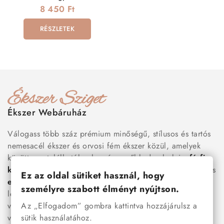
8 450 Ft
RÉSZLETEK
Ékszer Webáruház
Válogass több száz prémium minőségű, stílusos és tartós
nemesacél ékszer és orvosi fém ékszer közül, amelyek
között megtalálhatók a legnépszerűbb darabok is:
férfi
karkötők
, női
nyakláncok
,
karikagyűrűk
,
fülbevalók
és
Ez az oldal sütiket használ, hogy
esküvői kiegészítők
egyaránt. Webáruházunkban a
személyre szabott élményt nyújtson.
legújabb trendeket követő, mégis időtálló ékszerek közül
Az „Elfogadom” gombra kattintva hozzájárulsz a
választhatsz – legyen szó ajándékról, mindennapi
sütik használatához.
viseletről vagy különleges alkalmakról.