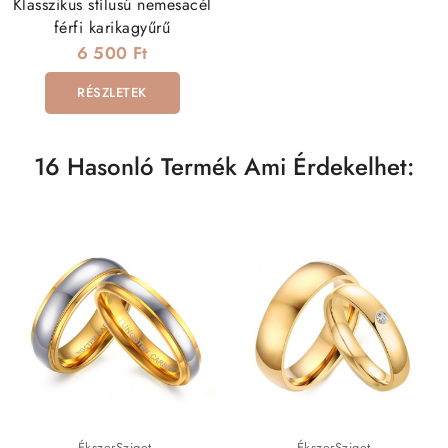
Klasszikus stílusú nemesacél
férfi karikagyűrű
6 500 Ft
RÉSZLETEK
16 Hasonló Termék Ami Érdekelhet:
ÉkszerSziget
ÉkszerSziget