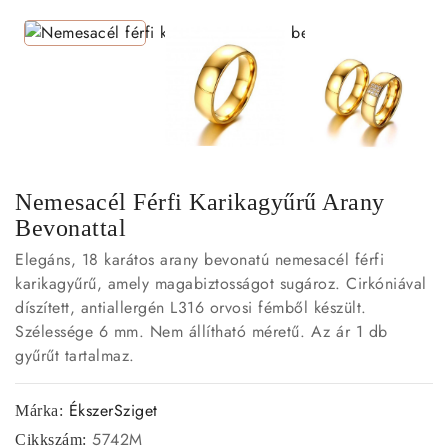
Nemesacél Férfi Karikagyűrű Arany
Bevonattal
Elegáns, 18 karátos arany bevonatú nemesacél férfi
karikagyűrű, amely magabiztosságot sugároz. Cirkóniával
díszített, antiallergén L316 orvosi fémből készült.
Szélessége 6 mm. Nem állítható méretű. Az ár 1 db
gyűrűt tartalmaz.
ÉkszerSziget
Márka:
5742M
Cikkszám: