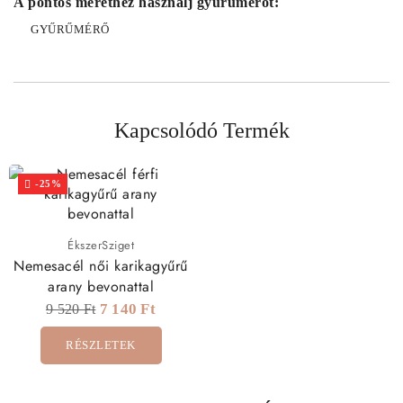
A pontos mérethez használj gyűrűmérőt:
GYŰRŰMÉRŐ
Kapcsolódó Termék
-25%

ÉkszerSziget
Nemesacél női karikagyűrű
arany bevonattal
7 140 Ft
9 520 Ft
RÉSZLETEK