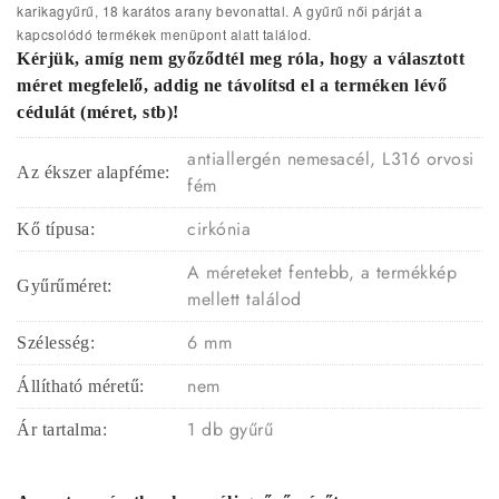
karikagyűrű, 18 karátos arany bevonattal. A gyűrű női párját a
kapcsolódó termékek menüpont alatt találod.
Kérjük, amíg nem győződtél meg róla, hogy a választott
méret megfelelő, addig ne távolítsd el a terméken lévő
cédulát (méret, stb)!
antiallergén nemesacél, L316 orvosi
Az ékszer alapféme:
fém
cirkónia
Kő típusa:
A méreteket fentebb, a termékkép
Gyűrűméret:
mellett találod
6 mm
Szélesség:
nem
Állítható méretű:
1 db gyűrű
Ár tartalma: