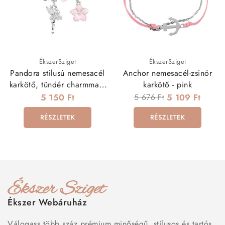
ÉkszerSziget
ÉkszerSziget
Pandora stílusú nemesacél
Anchor nemesacél-zsinór
karkötő, tündér charmmal -
karkötő - pink
pink
5 150 Ft
5 676 Ft
5 109 Ft
RÉSZLETEK
RÉSZLETEK
Ékszer Webáruház
Válogass több száz prémium minőségű, stílusos és tartós