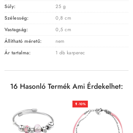
Súly:
25 g
Szélesség:
0,8 cm
Vastagság:
0,5 cm
Állítható méretű:
nem
Ár tartalma:
1 db karperec
16 Hasonló Termék Ami Érdekelhet:
-10%
