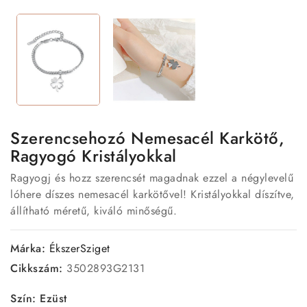
Szerencsehozó Nemesacél Karkötő,
Ragyogó Kristályokkal
Ragyogj és hozz szerencsét magadnak ezzel a négylevelű
lóhere díszes nemesacél karkötővel! Kristályokkal díszítve,
állítható méretű, kiváló minőségű.
Márka:
ÉkszerSziget
Cikkszám:
3502893G2131
Szín: Ezüst