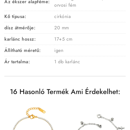
Az ékszer alapféme:
orvosi fém
Kő típusa:
cirkónia
dísz átmérője:
20 mm
karlánc hossz:
17+5 cm
Állítható méretű:
igen
Ár tartalma:
1 db karlánc
16 Hasonló Termék Ami Érdekelhet: