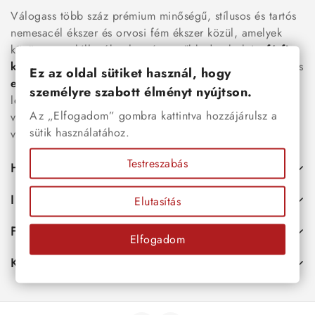
Válogass több száz prémium minőségű, stílusos és tartós
nemesacél ékszer és orvosi fém ékszer közül, amelyek
között megtalálhatók a legnépszerűbb darabok is:
férfi
karkötők
, női
nyakláncok
,
karikagyűrűk
,
fülbevalók
és
Ez az oldal sütiket használ, hogy
esküvői kiegészítők
egyaránt. Webáruházunkban a
személyre szabott élményt nyújtson.
legújabb trendeket követő, mégis időtálló ékszerek közül
Az „Elfogadom” gombra kattintva hozzájárulsz a
választhatsz – legyen szó ajándékról, mindennapi
sütik használatához.
viseletről vagy különleges alkalmakról.
Testreszabás
Hasznos
Információk
Elutasítás
Fiókod
Elfogadom
Kapcsolat