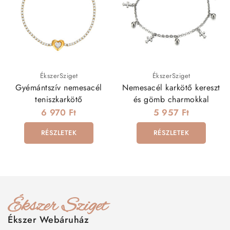
ÉkszerSziget
ÉkszerSziget
Gyémántszív nemesacél
Nemesacél karkötő kereszt
teniszkarkötő
és gömb charmokkal
6 970 Ft
5 957 Ft
RÉSZLETEK
RÉSZLETEK
Ékszer Webáruház