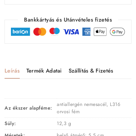
Bankkártyás és Utánvételes fizetés
Leírás
Termék Adatai
Szállítás & Fizetés
antiallergén nemesacél, L316
Az ékszer alapféme:
orvosi fém
Súly:
12,3 g
Méretek:
belső átmérő: 5,5 cm