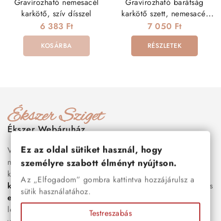
Gravírozható nemesacél
Gravírozható barátság
karkötő, szív dísszel
karkötő szett, nemesacél
elemmel
6 383 Ft
7 050 Ft
KOSÁRBA
RÉSZLETEK
Ékszer Webáruház
Ez az oldal sütiket használ, hogy
Válogass több száz prémium minőségű, stílusos és tartós
nemesacél ékszer és orvosi fém ékszer közül, amelyek
személyre szabott élményt nyújtson.
között megtalálhatók a legnépszerűbb darabok is:
férfi
Az „Elfogadom” gombra kattintva hozzájárulsz a
karkötők
, női
nyakláncok
,
karikagyűrűk
,
fülbevalók
és
sütik használatához.
esküvői kiegészítők
egyaránt. Webáruházunkban a
legújabb trendeket követő, mégis időtálló ékszerek közül
Testreszabás