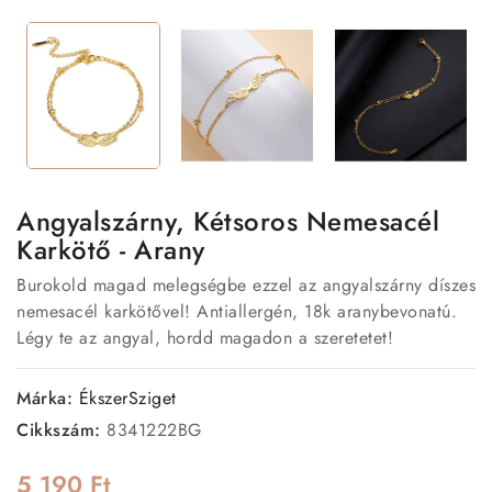
Angyalszárny, Kétsoros Nemesacél
Karkötő - Arany
Burokold magad melegségbe ezzel az angyalszárny díszes
nemesacél karkötővel! Antiallergén, 18k aranybevonatú.
Légy te az angyal, hordd magadon a szeretetet!
Márka:
ÉkszerSziget
Cikkszám:
8341222BG
5 190 Ft