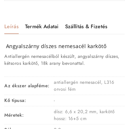
Leírás
Termék Adatai
Szállítás & Fizetés
Angyalszárny díszes nemesacél karkötő
Antiallergén nemesacélból készült, angyalszárny díszes,
kétsoros karkötő, 18k arany bevonattal.
antiallergén nemesacél, L316
Az ékszer alapféme:
orvosi fém
Kő típusa:
-
dísz: 6,6 x 20,2 mm, karkötő
Méretek:
hossz: 16+5 cm