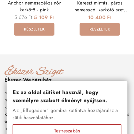
Anchor nemesacél-zsinór
Kereszt mintás, páros
karkötő - pink
nemesacél karkötő szett
cirkóniával
5 676 Ft
5 109 Ft
10 400 Ft
RÉSZLETEK
RÉSZLETEK
Ékszer Webáruház
Ez az oldal sütiket használ, hogy
Válogass több száz prémium minőségű, stílusos és tartós
nemesacél ékszer és orvosi fém ékszer közül, amelyek
személyre szabott élményt nyújtson.
között megtalálhatók a legnépszerűbb darabok is:
férfi
Az „Elfogadom” gombra kattintva hozzájárulsz a
karkötők
, női
nyakláncok
,
karikagyűrűk
,
fülbevalók
és
sütik használatához.
esküvői kiegészítők
egyaránt. Webáruházunkban a
legújabb trendeket követő, mégis időtálló ékszerek közül
Testreszabás