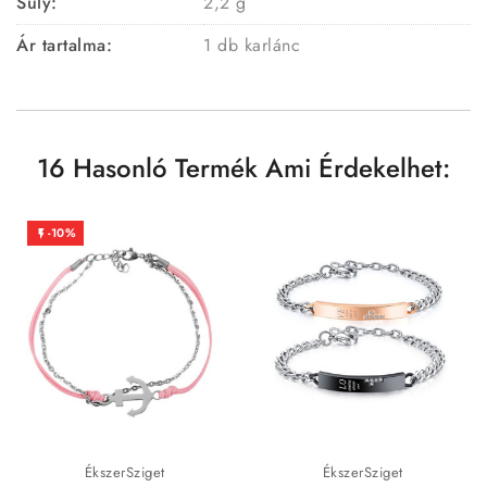
Súly:
2,2 g
Ár tartalma:
1 db karlánc
16 Hasonló Termék Ami Érdekelhet:
-10%

ÉkszerSziget
ÉkszerSziget