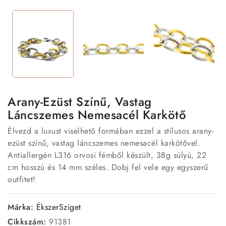
Arany-Ezüst Színű, Vastag
Láncszemes Nemesacél Karkötő
Élvezd a luxust viselhető formában ezzel a stílusos arany-
ezüst színű, vastag láncszemes nemesacél karkötővel.
Antiallergén L316 orvosi fémből készült, 38g súlyú, 22
cm hosszú és 14 mm széles. Dobj fel vele egy egyszerű
outfitet!
Márka:
ÉkszerSziget
Cikkszám:
91381