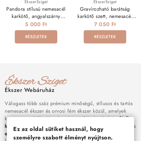
ÉkszerSziget
ÉkszerSziget
Pandora stílusú nemesacél
Gravírozható barátság
karkötő, angyalszárny
karkötő szett, nemesacél
charmmal - pink
elemmel
5 000 Ft
7 050 Ft
RÉSZLETEK
RÉSZLETEK
Ékszer Webáruház
Válogass több száz prémium minőségű, stílusos és tartós
nemesacél ékszer és orvosi fém ékszer közül, amelyek
között megtalálhatók a legnépszerűbb darabok is:
férfi
karkötők
, női
nyakláncok
,
karikagyűrűk
,
fülbevalók
és
Ez az oldal sütiket használ, hogy
esküvői kiegészítők
egyaránt. Webáruházunkban a
személyre szabott élményt nyújtson.