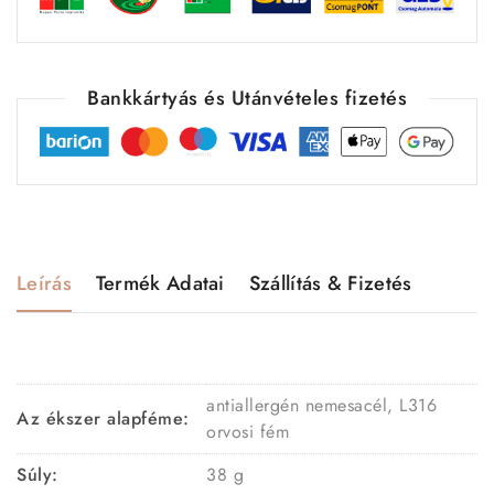
Bankkártyás és Utánvételes fizetés
Leírás
Termék Adatai
Szállítás & Fizetés
antiallergén nemesacél, L316
Az ékszer alapféme:
orvosi fém
Súly:
38 g