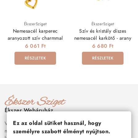
ÉkszerSziget
ÉkszerSziget
Nemesacél karperec
Szív és kristály díszes
aranyozott szív charmmal
nemesacél karkötő - arany
6 061 Ft
6 680 Ft
RÉSZLETEK
RÉSZLETEK
Ékszer Webáruház
Ez az oldal sütiket használ, hogy
Válogass több száz prémium minőségű, stílusos és tartós
nemesacél ékszer és orvosi fém ékszer közül, amelyek
személyre szabott élményt nyújtson.