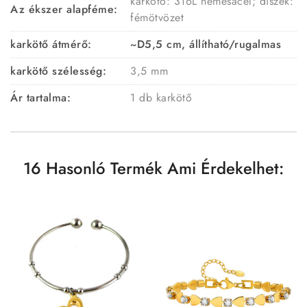
karkötő: 316L nemesacél; díszek:
Az ékszer alapféme:
fémötvözet
karkötő átmérő:
~D5,5 cm, állítható/rugalmas
karkötő szélesség:
3,5 mm
Ár tartalma:
1 db karkötő
16 Hasonló Termék Ami Érdekelhet: