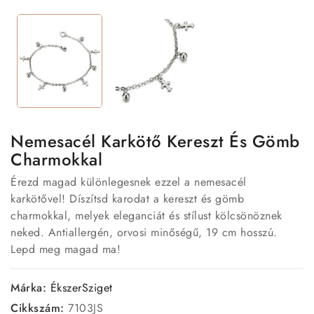
Nemesacél Karkötő Kereszt És Gömb
Charmokkal
Érezd magad különlegesnek ezzel a nemesacél
karkötővel! Díszítsd karodat a kereszt és gömb
charmokkal, melyek eleganciát és stílust kölcsönöznek
neked. Antiallergén, orvosi minőségű, 19 cm hosszú.
Lepd meg magad ma!
Márka:
ÉkszerSziget
Cikkszám:
7103JS