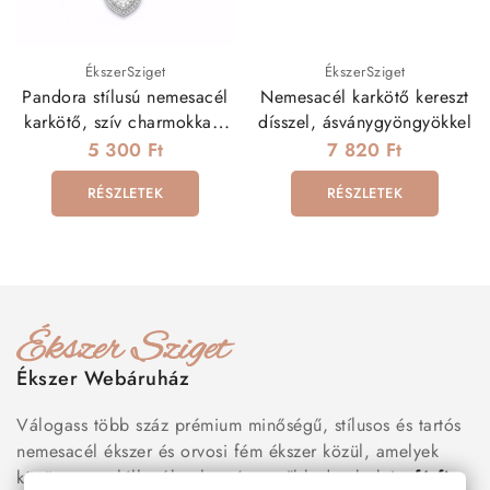
ÉkszerSziget
ÉkszerSziget
Pandora stílusú nemesacél
Nemesacél karkötő kereszt
karkötő, szív charmokkal -
dísszel, ásványgyöngyökkel
türkiz
5 300 Ft
7 820 Ft
RÉSZLETEK
RÉSZLETEK
Ékszer Webáruház
Válogass több száz prémium minőségű, stílusos és tartós
nemesacél ékszer és orvosi fém ékszer közül, amelyek
között megtalálhatók a legnépszerűbb darabok is:
férfi