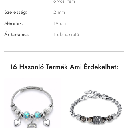
orvosi fém
Szélesség:
2 mm
Méretek:
19 cm
Ár tartalma:
1 db karkötő
16 Hasonló Termék Ami Érdekelhet: