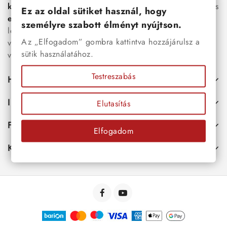
karkötők
, női
nyakláncok
,
karikagyűrűk
,
fülbevalók
és
Ez az oldal sütiket használ, hogy
esküvői kiegészítők
egyaránt. Webáruházunkban a
személyre szabott élményt nyújtson.
legújabb trendeket követő, mégis időtálló ékszerek közül
Az „Elfogadom” gombra kattintva hozzájárulsz a
választhatsz – legyen szó ajándékról, mindennapi
sütik használatához.
viseletről vagy különleges alkalmakról.
Testreszabás
Hasznos
Információk
Elutasítás
Fiókod
Elfogadom
Kapcsolat