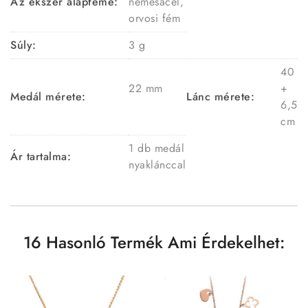
Az ékszer alapféme:
nemesacél,
orvosi fém
Súly:
3 g
40
22 mm
+
Medál mérete:
Lánc mérete:
6,5
cm
1 db medál
Ár tartalma:
nyaklánccal
16 Hasonló Termék Ami Érdekelhet: