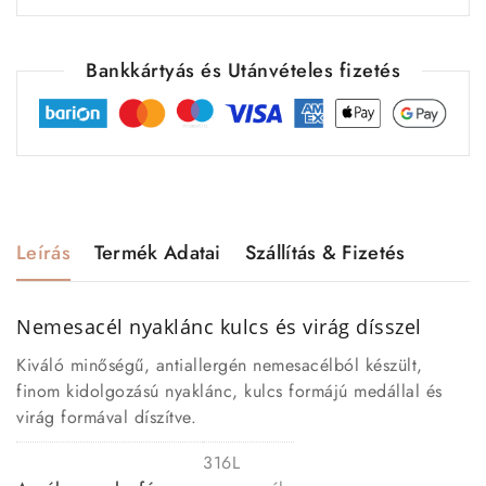
Bankkártyás és Utánvételes fizetés
Leírás
Termék Adatai
Szállítás & Fizetés
Nemesacél nyaklánc kulcs és virág dísszel
Kiváló minőségű, antiallergén nemesacélból készült,
finom kidolgozású nyaklánc, kulcs formájú medállal és
virág formával díszítve.
316L