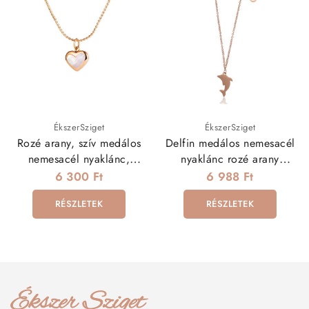
ÉkszerSziget
ÉkszerSziget
Rozé arany, szív medálos
Delfin medálos nemesacél
nemesacél nyaklánc,
nyaklánc rozé arany
gyöngyházzal
bevonattal
6 300 Ft
6 988 Ft
RÉSZLETEK
RÉSZLETEK